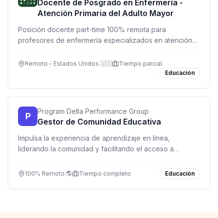
Docente de Posgrado en Enfermería -
Atención Primaria del Adulto Mayor
Posición docente part-time 100% remota para
profesores de enfermería especializados en atención
primaria del adulto mayor. Enseña en programas de
Maestría en línea con total flexibilidad.
Remoto - Estados Unidos 🇺🇸
Tiempo parcial
Educación
Program Delta Performance Group
P
Gestor de Comunidad Educativa
Impulsa la experiencia de aprendizaje en línea,
liderando la comunidad y facilitando el acceso a
entrenamientos programados y recursos de
suplementación.
100% Remoto 🌎
Tiempo completo
Educación