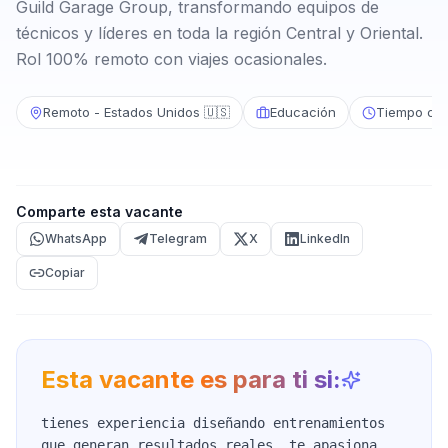
Guild Garage Group, transformando equipos de
técnicos y líderes en toda la región Central y Oriental.
Rol 100% remoto con viajes ocasionales.
Remoto - Estados Unidos 🇺🇸
Educación
Tiempo co
Comparte esta vacante
WhatsApp
Telegram
X
LinkedIn
Copiar
Esta vacante es para ti si:
tienes experiencia diseñando entrenamientos
que generan resultados reales, te apasiona