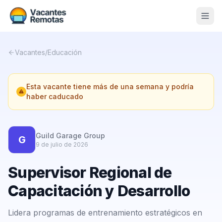
Vacantes
Vacantes
/
Educación
Blog
Esta vacante tiene más de una semana y podría
Nosotros
haber caducado
Contacto
Calculadora Freelance
Gratis
Guild Garage Group
G
9 de julio de 2026
📨 Suscribirme gratis al newsletter
Supervisor Regional de
Capacitación y Desarrollo
Lidera programas de entrenamiento estratégicos en