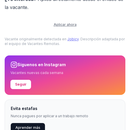
la vacante.
Aplicar ahora
Vacante originalmente detectada en
Jobicy
. Descripción adaptada por
el equipo de Vacantes Remotas.
Síguenos en Instagram
Vacantes nuevas cada semana
Seguir
Evita estafas
Nunca pagues por aplicar a un trabajo remoto
Aprender más