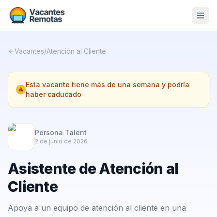
Vacantes
Vacantes
/
Atención al Cliente
Blog
Esta vacante tiene más de una semana y podría
Nosotros
haber caducado
Contacto
Calculadora Freelance
Gratis
Persona Talent
2 de junio de 2026
📨 Suscribirme gratis al newsletter
Asistente de Atención al
Cliente
Apoya a un equipo de atención al cliente en una