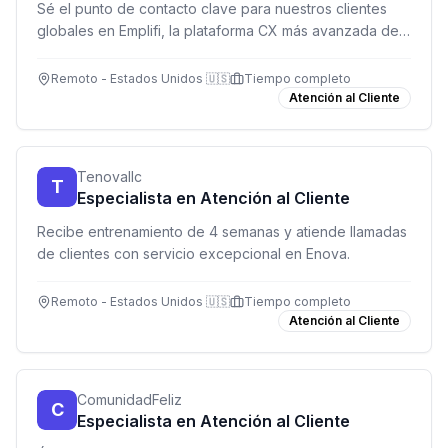
Sé el punto de contacto clave para nuestros clientes
globales en Emplifi, la plataforma CX más avanzada del
mercado. Gestiona relaciones, asegura adopción de
producto y genera oportunidades de crecimiento.
Remoto - Estados Unidos 🇺🇸
Tiempo completo
Atención al Cliente
Tenovallc
T
Especialista en Atención al Cliente
Recibe entrenamiento de 4 semanas y atiende llamadas
de clientes con servicio excepcional en Enova.
Remoto - Estados Unidos 🇺🇸
Tiempo completo
Atención al Cliente
ComunidadFeliz
C
Especialista en Atención al Cliente