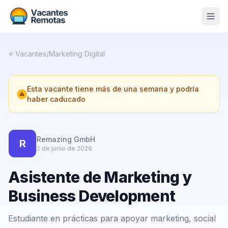
Vacantes
Vacantes
/
Marketing Digital
Blog
Esta vacante tiene más de una semana y podría
Nosotros
haber caducado
Contacto
Calculadora Freelance
Gratis
Remazing GmbH
R
2 de junio de 2026
📨 Suscribirme gratis al newsletter
Asistente de Marketing y
Business Development
Estudiante en prácticas para apoyar marketing, social