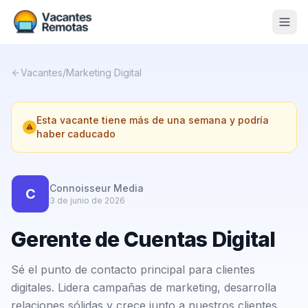
Vacantes
Vacantes
/
Marketing Digital
Blog
Esta vacante tiene más de una semana y podría
Nosotros
haber caducado
Contacto
Calculadora Freelance
Gratis
Connoisseur Media
C
3 de junio de 2026
📨 Suscribirme gratis al newsletter
Gerente de Cuentas Digital
Sé el punto de contacto principal para clientes
digitales. Lidera campañas de marketing, desarrolla
relaciones sólidas y crece junto a nuestros clientes