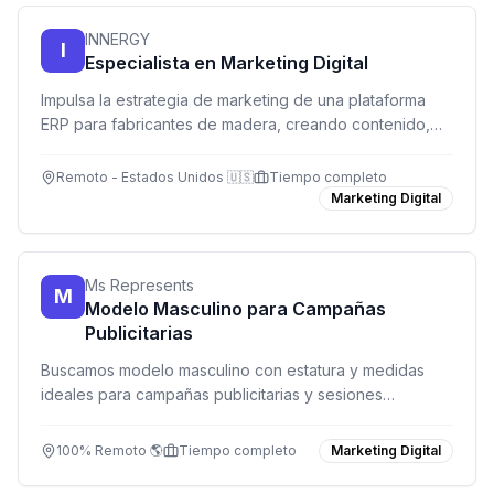
INNERGY
I
Especialista en Marketing Digital
Impulsa la estrategia de marketing de una plataforma
ERP para fabricantes de madera, creando contenido,
gestionando campañas y optimizando la web desde la
comodidad de tu hogar.
Remoto - Estados Unidos 🇺🇸
Tiempo completo
Marketing Digital
Ms Represents
M
Modelo Masculino para Campañas
Publicitarias
Buscamos modelo masculino con estatura y medidas
ideales para campañas publicitarias y sesiones
fotográficas. Únete a Ms Represents y destaca en la
industria del modelaje.
100% Remoto 🌎
Tiempo completo
Marketing Digital