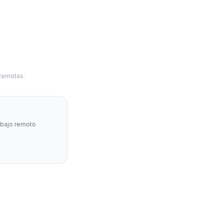
 Remotas.
abajo remoto