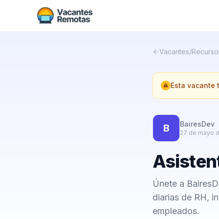
Vacantes
/
Recurso
Esta vacante
BairesDev
B
27 de mayo 
Asisten
Únete a BairesD
diarias de RH, i
empleados.