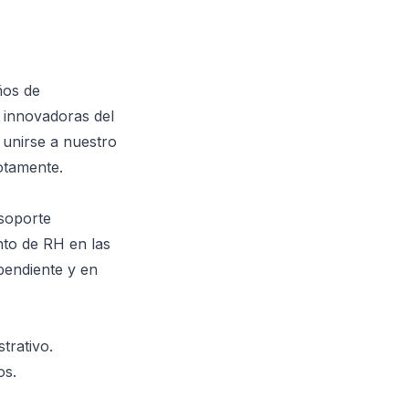
ños de
 innovadoras del
 unirse a nuestro
otamente.
soporte
nto de RH en las
pendiente y en
trativo.
os.