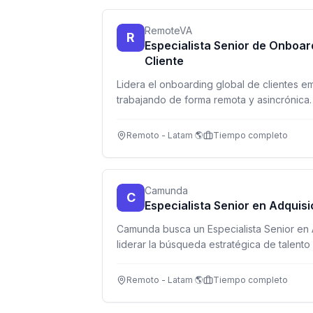
RemoteVA
R
Especialista Senior de Onboar
Cliente
Lidera el onboarding global de clientes e
trabajando de forma remota y asincrónica. 
servicio al cliente y entiendes empleabilid
Remoto - Latam 🌎
Tiempo completo
Camunda
C
Especialista Senior en Adquisi
Camunda busca un Especialista Senior en 
liderar la búsqueda estratégica de talent
100% sourcing-first con tecnología AI.
Remoto - Latam 🌎
Tiempo completo