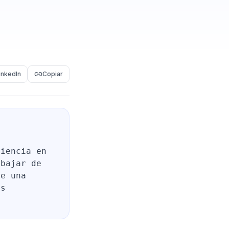
inkedIn
Copiar
riencia en
abajar de
ce una
os