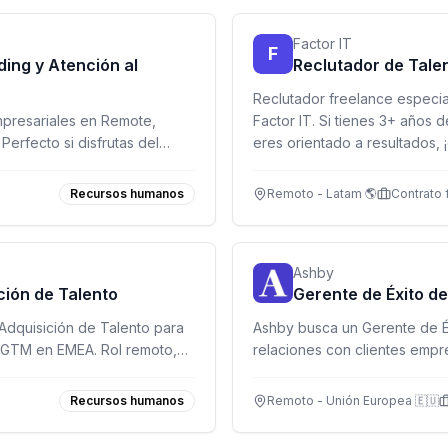
Factor IT
F
ding y Atención al
Reclutador de Talen
Reclutador freelance especial
mpresariales en Remote,
Factor IT. Si tienes 3+ años 
Perfecto si disfrutas del
eres orientado a resultados, 
ad internacional.
Recursos humanos
Remoto - Latam 🌎
Contrato 
Ashby
ción de Talento
Gerente de Éxito de
Adquisición de Talento para
Ashby busca un Gerente de Éxi
o GTM en EMEA. Rol remoto,
relaciones con clientes empr
Europa, impulsando adopción 
Recursos humanos
Remoto - Unión Europea 🇪🇺