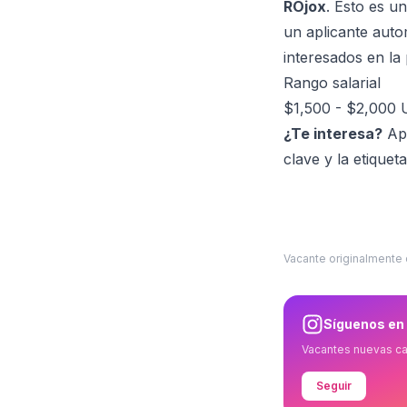
ROjox
. Esto es u
un aplicante autom
interesados en la 
Rango salarial
$1,500 - $2,000 U
¿Te interesa?
Apl
clave y la etiqueta
Vacante originalmente
Síguenos en
Vacantes nuevas c
Seguir