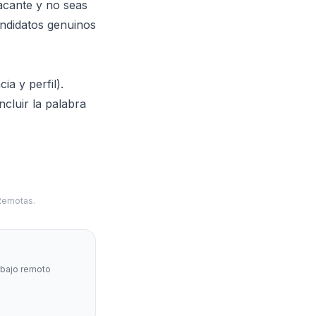
vacante y no seas
candidatos genuinos
a y perfil).
cluir la palabra
 Remotas.
abajo remoto