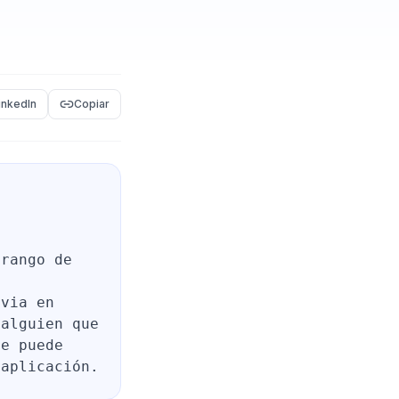
inkedIn
Copiar
o
 rango de
evia en
 alguien que
ue puede
 aplicación.