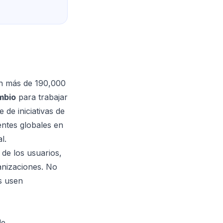
on más de 190,000
mbio
para trabajar
de iniciativas de
entes globales en
l.
 de los usuarios,
anizaciones. No
s usen
de