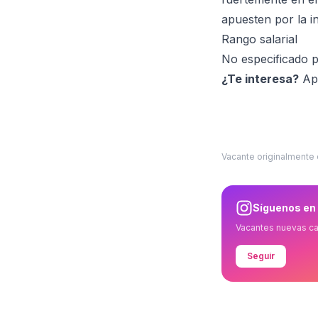
apuesten por la i
Rango salarial
No especificado 
¿Te interesa?
Apl
Vacante originalmente
Síguenos en
Vacantes nuevas c
Seguir