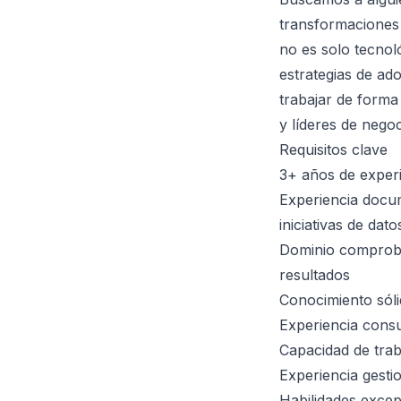
transformaciones 
no es solo tecnol
estrategias de ad
trabajar de form
y líderes de negoc
Requisitos clave
3+ años de experi
Experiencia docu
iniciativas de dato
Dominio comprobad
resultados
Conocimiento sól
Experiencia consu
Capacidad de tra
Experiencia gest
Habilidades excep