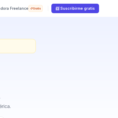
adora Freelance
📨 Suscribirme gratis
Gratis
r
érica.