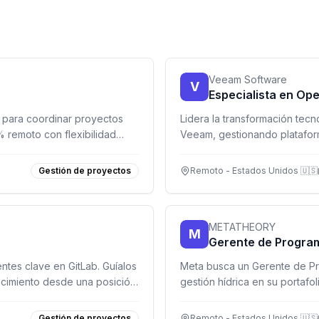
Veeam Software
V
Especialista en Op
 para coordinar proyectos
Lidera la transformación tec
% remoto con flexibilidad
Veeam, gestionando plataform
ARR con enfoque en procesos
Gestión de proyectos
Remoto - Estados Unidos 🇺🇸
METATHEORY
M
Gerente de Progra
ntes clave en GitLab. Guíalos
Meta busca un Gerente de Pro
cimiento desde una posición
gestión hídrica en su portafo
estratégico con alcance inter
Gestión de proyectos
Remoto - Estados Unidos 🇺🇸