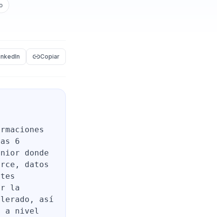
o
inkedIn
Copiar
ormaciones
las 6
enior donde
orce, datos
ntes
ar la
elerado, así
o a nivel