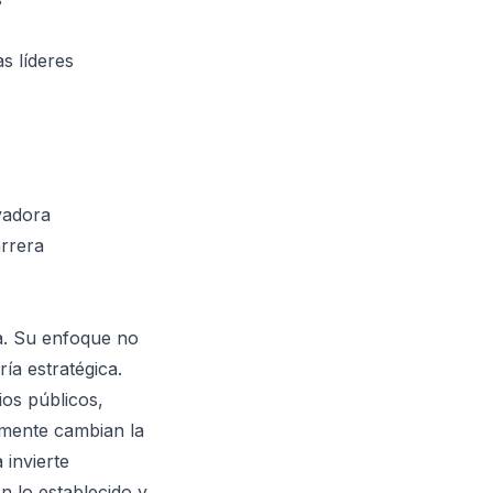
s líderes
vadora
rrera
a. Su enfoque no
ía estratégica.
ios públicos,
almente cambian la
 invierte
n lo establecido y