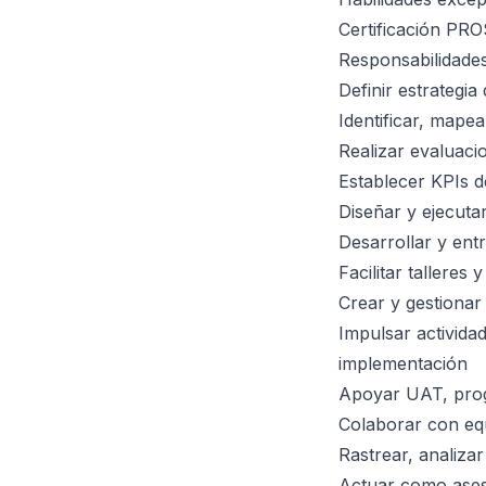
Certificación PRO
Responsabilidades
Definir estrategi
Identificar, mape
Realizar evaluaci
Establecer KPIs d
Diseñar y ejecuta
Desarrollar y ent
Facilitar talleres
Crear y gestionar
Impulsar activida
implementación
Apoyar UAT, progr
Colaborar con equ
Rastrear, analiza
Actuar como ases