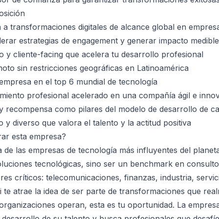
osición
a a transformaciones digitales de alcance global en empresa
derar estrategias de engagement y generar impacto medible
 y cliente-facing que acelera tu desarrollo profesional
to sin restricciones geográficas en Latinoamérica
empresa en el top 6 mundial de tecnología
imiento profesional acelerado en una compañía ágil e inno
 recompensa como pilares del modelo de desarrollo de ca
 y diverso que valora el talento y la actitud positiva
rar esta empresa?
de las empresas de tecnología más influyentes del planet
oluciones tecnológicas, sino ser un benchmark en consultor
es críticos: telecomunicaciones, finanzas, industria, servic
Si te atrae la idea de ser parte de transformaciones que re
organizaciones operan, esta es tu oportunidad. La empresa
 desarrollo de su talento y busca profesionales que desafíe