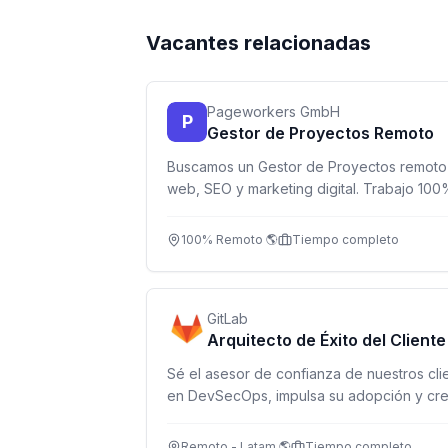
Vacantes relacionadas
Pageworkers GmbH
P
Gestor de Proyectos Remoto
Buscamos un Gestor de Proyectos remoto
web, SEO y marketing digital. Trabajo 100
horaria.
100% Remoto 🌎
Tiempo completo
GitLab
Arquitecto de Éxito del Cliente
Sé el asesor de confianza de nuestros clie
en DevSecOps, impulsa su adopción y cre
remota en toda Latinoamérica.
Remoto - Latam 🌎
Tiempo completo