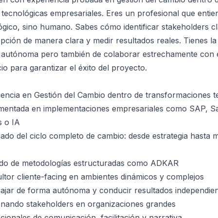
tecnológicas empresariales. Eres un profesional que entie
ógico, sino humano. Sabes cómo identificar stakeholders c
opción de manera clara y medir resultados reales. Tienes l
a autónoma pero también de colaborar estrechamente con 
io para garantizar el éxito del proyecto.
encia en Gestión del Cambio dentro de transformaciones t
mentada en implementaciones empresariales como SAP, Sa
s o IA
o del ciclo completo de cambio: desde estrategia hasta m
ido de metodologías estructuradas como ADKAR
ltor cliente-facing en ambientes dinámicos y complejos
bajar de forma autónoma y conducir resultados independie
ionando stakeholders en organizaciones grandes
cionales de comunicación, facilitación y narrativa