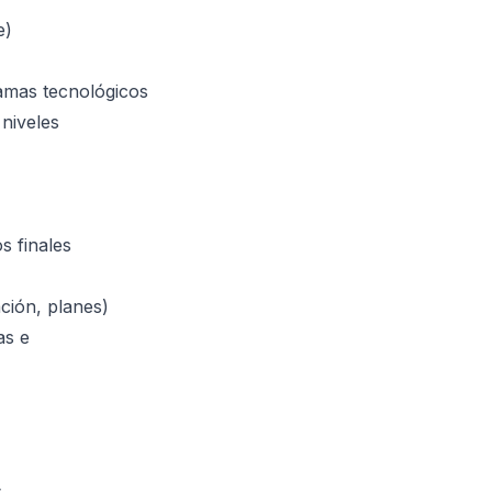
e)
ramas tecnológicos
 niveles
s finales
ción, planes)
as e
s