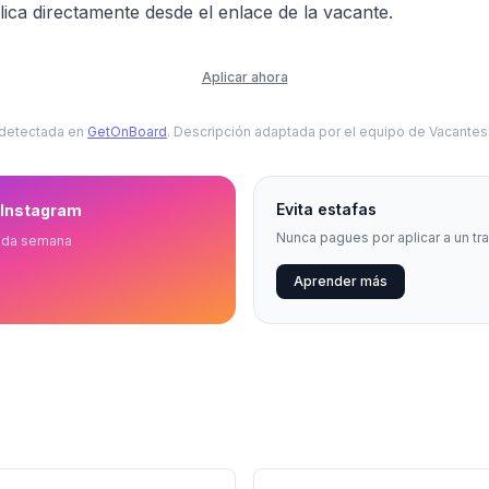
ica directamente desde el enlace de la vacante.
Aplicar ahora
 detectada en
GetOnBoard
. Descripción adaptada por el equipo de Vacante
Evita estafas
 Instagram
Nunca pagues por aplicar a un tr
ada semana
Aprender más