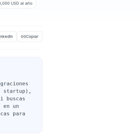
0,000 USD al año
inkedIn
Copiar
egraciones
o startup),
si buscas
o en un
icas para