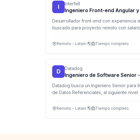
Interfell
I
Ingeniero Front-end Angular y
Desarrollador front-end con experiencia e
buscado para proyecto remoto con salario
Remoto - Latam 🌎
Tiempo completo
Datadog
D
Ingeniero de Software Senior 
Datadog busca un Ingeniero Senior para l
de Datos Referenciales, al siguiente nivel
distribuidos de alta escala procesando mi
segundo.
Remoto - Latam 🌎
Tiempo completo