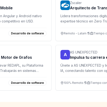
Zscaler
 Mobile
Arquitecto de Trans
n Angular y Android nativo
Lidera transformaciones digi
 competitivo en USD.
expertise técnico en Zero Tru
remoto con alto impacto.
Desarrollo de software
Remoto - Latam 🌎
Tiempo 
AS UNEXPECTED
A
- Motor de Grafos
Impulsa tu carrera 
levar REDAPL, su Plataforma
Únete a AS UNEXPECTED y lid
. Trabajarás en sistemas
IA, conectando talento con o
llones de actualizaciones por
Desarrollo de software
100% Remoto 🌎
Tiempo co