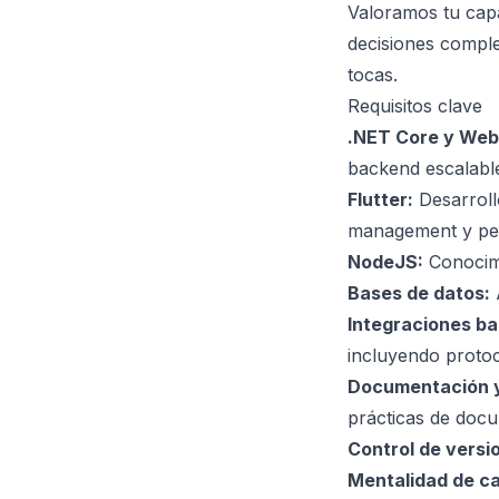
Valoramos tu capa
decisiones comple
tocas.
Requisitos clave
.NET Core y Web
backend escalabl
Flutter:
Desarrollo
management y per
NodeJS:
Conocimi
Bases de datos:
A
Integraciones ba
incluyendo proto
Documentación y
prácticas de doc
Control de versi
Mentalidad de ca