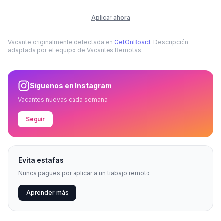
Aplicar ahora
Vacante originalmente detectada en
GetOnBoard
. Descripción
adaptada por el equipo de Vacantes Remotas.
Síguenos en Instagram
Vacantes nuevas cada semana
Seguir
Evita estafas
Nunca pagues por aplicar a un trabajo remoto
Aprender más