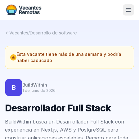
Vacantes
Vacantes
/
Desarrollo de software
Blog
Esta vacante tiene más de una semana y podría
Nosotros
haber caducado
Contacto
Calculadora Freelance
Gratis
BuildWithin
B
1 de junio de 2026
📨 Suscribirme gratis al newsletter
Desarrollador Full Stack
BuildWithin busca un Desarrollador Full Stack con
experiencia en Next.js, AWS y PostgreSQL para
construir aplicaciones escalables. Remoto para toda