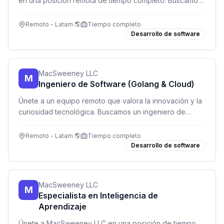
en una posición remota de tiempo completo. Buscamos
a alguien apasionado por la tecnología y con
experiencia en infraestructura en la nube.
Remoto - Latam 🌎
Tiempo completo
Desarrollo de software
MacSweeney LLC
M
Ingeniero de Software (Golang & Cloud)
Únete a un equipo remoto que valora la innovación y la
curiosidad tecnológica. Buscamos un ingeniero de
software con pasión por Golang, cloud y soluciones
creativas.
Remoto - Latam 🌎
Tiempo completo
Desarrollo de software
MacSweeney LLC
M
Especialista en Inteligencia de
Aprendizaje
Únete a MacSweeney LLC en una posición de tiempo