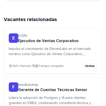
Vacantes relacionadas
EVEN
E
Ejecutivo de Ventas Corporativo
Impulsa el crecimiento de ElevenLabs en el mercado
nórdico como Ejecutivo de Ventas Corporativo,
liderando relaciones con empresas de alto nivel y
cerrando acuerdos de alto impacto.
100% Remoto 🌎
Tiempo completo
Ventas
feedbackmp
F
Gerente de Cuentas Técnicas Senior
Lidera la adopción de Postgres y IA para clientes
grandes en EMEA, combinando consultoría técnica y