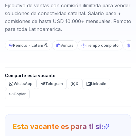
Ejecutivo de ventas con comisión ilimitada para vender
soluciones de conectividad satelital. Salario base +
comisiones de hasta USD 10,000+ mensuales. Remoto
para toda Latinoamérica.
Remoto - Latam 🌎
Ventas
Tiempo completo
Má
Comparte esta vacante
WhatsApp
Telegram
X
LinkedIn
Copiar
Esta vacante es para ti si: