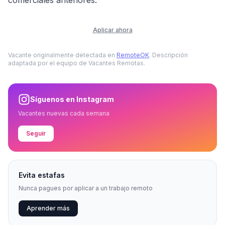
comerciales anteriores.
Aplicar ahora
Vacante originalmente detectada en
RemoteOK
. Descripción
adaptada por el equipo de Vacantes Remotas.
Síguenos en Instagram
Vacantes nuevas cada semana
Seguir
Evita estafas
Nunca pagues por aplicar a un trabajo remoto
Aprender más