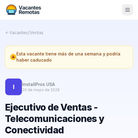
Vacantes
Vacantes
/
Ventas
Blog
Esta vacante tiene más de una semana y podría
Nosotros
haber caducado
Contacto
Calculadora Freelance
Gratis
InstallPros USA
I
20 de mayo de 2026
📨 Suscribirme gratis al newsletter
Ejecutivo de Ventas -
Telecomunicaciones y
Conectividad