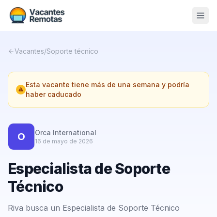
Vacantes
Vacantes
/
Soporte técnico
Blog
Esta vacante tiene más de una semana y podría
Nosotros
haber caducado
Contacto
Calculadora Freelance
Gratis
Orca International
O
16 de mayo de 2026
📨 Suscribirme gratis al newsletter
Especialista de Soporte
Técnico
Riva busca un Especialista de Soporte Técnico