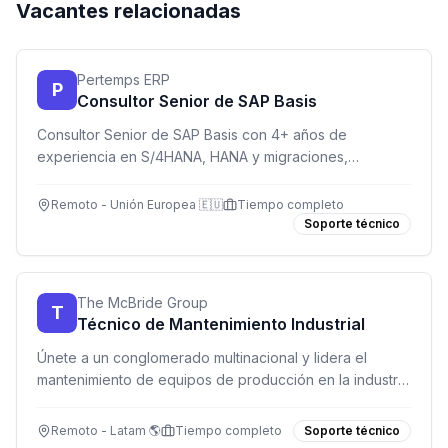
Vacantes relacionadas
Pertemps ERP
P
Consultor Senior de SAP Basis
Consultor Senior de SAP Basis con 4+ años de
experiencia en S/4HANA, HANA y migraciones,
trabajando en proyectos de transformación a gran
escala desde remoto/híbrido en Europa.
Remoto - Unión Europea 🇪🇺
Tiempo completo
Soporte técnico
The McBride Group
T
Técnico de Mantenimiento Industrial
Únete a un conglomerado multinacional y lidera el
mantenimiento de equipos de producción en la industria
de aerosoles. ¡Trabaja remoto en Latinoamérica!
Remoto - Latam 🌎
Tiempo completo
Soporte técnico