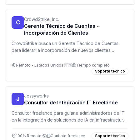
CrowdStrike, Inc.
C
Gerente Técnico de Cuentas -
Incorporación de Clientes
CrowdStrike busca un Gerente Técnico de Cuentas
para liderar la incorporación de nuevos clientes
empresariales, asegurando implementaciones exitosas
y relaciones duraderas.
Remoto - Estados Unidos 🇺🇸
Tiempo completo
Soporte técnico
Jessyworks
J
Consultor de Integración IT Freelance
Consultor freelance para guiar a administradores de IT
en la integración de soluciones de IA en infraestructuras
DATEV. 100% remoto, flex, modelo por horas.
100% Remoto 🌎
Contrato freelance
Soporte técnico