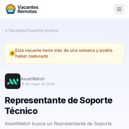
Vacantes
Vacantes
/
Soporte técnico
Blog
Esta vacante tiene más de una semana y podría
Nosotros
haber caducado
Contacto
Calculadora Freelance
Gratis
AssetWatch
15 de mayo de 2026
📨 Suscribirme gratis al newsletter
Representante de Soporte
Técnico
AssetWatch busca un Representante de Soporte