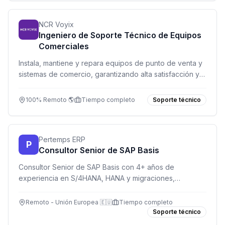
NCR Voyix
Ingeniero de Soporte Técnico de Equipos
Comerciales
Instala, mantiene y repara equipos de punto de venta y
sistemas de comercio, garantizando alta satisfacción y
cumplimiento de SLA.
100% Remoto 🌎
Tiempo completo
Soporte técnico
Pertemps ERP
P
Consultor Senior de SAP Basis
Consultor Senior de SAP Basis con 4+ años de
experiencia en S/4HANA, HANA y migraciones,
trabajando en proyectos de transformación a gran
escala desde remoto/híbrido en Europa.
Remoto - Unión Europea 🇪🇺
Tiempo completo
Soporte técnico