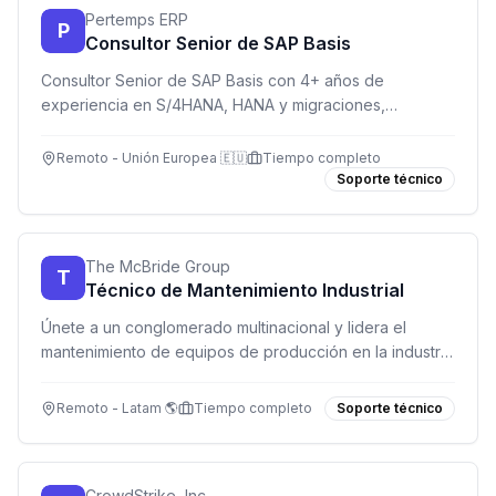
Pertemps ERP
P
Consultor Senior de SAP Basis
Consultor Senior de SAP Basis con 4+ años de
experiencia en S/4HANA, HANA y migraciones,
trabajando en proyectos de transformación a gran
escala desde remoto/híbrido en Europa.
Remoto - Unión Europea 🇪🇺
Tiempo completo
Soporte técnico
The McBride Group
T
Técnico de Mantenimiento Industrial
Únete a un conglomerado multinacional y lidera el
mantenimiento de equipos de producción en la industria
de aerosoles. ¡Trabaja remoto en Latinoamérica!
Remoto - Latam 🌎
Tiempo completo
Soporte técnico
CrowdStrike, Inc.