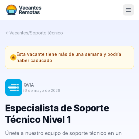
Vacantes
Vacantes
/
Soporte técnico
Blog
Esta vacante tiene más de una semana y podría
Nosotros
haber caducado
Contacto
Calculadora Freelance
Gratis
IQVIA
26 de mayo de 2026
📨 Suscribirme gratis al newsletter
Especialista de Soporte
Técnico Nivel 1
Únete a nuestro equipo de soporte técnico en un