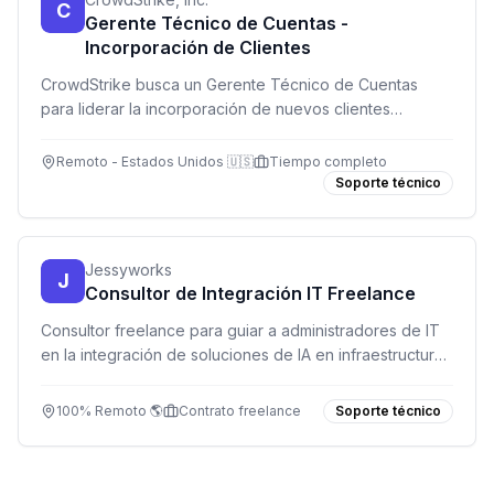
C
Gerente Técnico de Cuentas -
Incorporación de Clientes
CrowdStrike busca un Gerente Técnico de Cuentas
para liderar la incorporación de nuevos clientes
empresariales, asegurando implementaciones exitosas
y relaciones duraderas.
Remoto - Estados Unidos 🇺🇸
Tiempo completo
Soporte técnico
Jessyworks
J
Consultor de Integración IT Freelance
Consultor freelance para guiar a administradores de IT
en la integración de soluciones de IA en infraestructuras
DATEV. 100% remoto, flex, modelo por horas.
100% Remoto 🌎
Contrato freelance
Soporte técnico