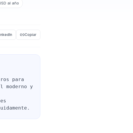
USD al año
inkedIn
Copiar
eros para
il moderno y
nes
luidamente.