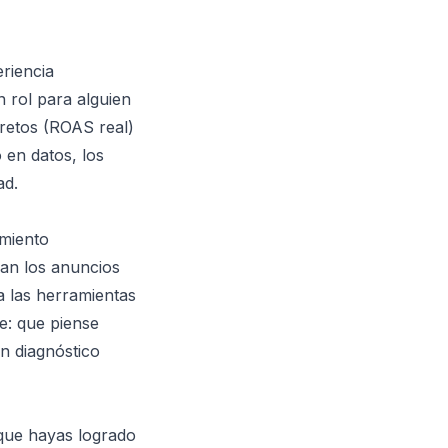
riencia
 rol para alguien
cretos (ROAS real)
 en datos, los
ad.
amiento
an los anuncios
a las herramientas
e: que piense
n diagnóstico
que hayas logrado