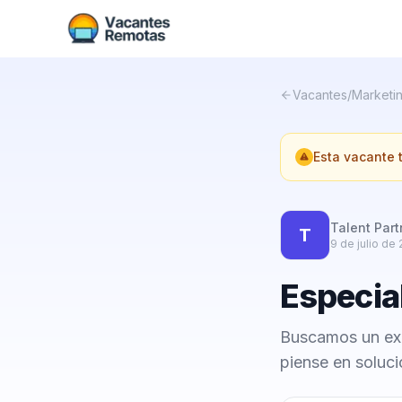
Vacantes
/
Marketin
Esta vacante
Talent Par
T
9 de julio de
Especia
Buscamos un exp
piense en soluci