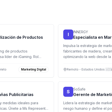
INNERGY
I
lización de Productos
Especialista en Mar
Impulsa la estrategia de mar
ting de productos
fabricantes de madera, crea
 líder de iGaming. Rol
optimizando la web desde la
leto
Marketing Digital
Remoto - Estados Unidos 🇺🇸
SoSafe
S
as Publicitarias
Gerente de Marketi
y medidas ideales para
Lidera la estrategia de mark
ficas. Únete a Ms Represents
riesgo humano y define el po