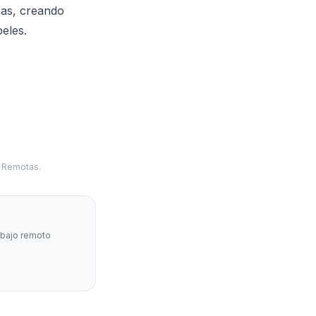
sas, creando
eles.
s Remotas.
abajo remoto