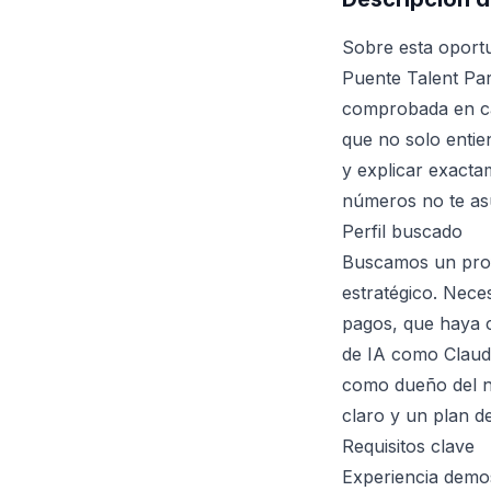
Sobre esta oport
Puente Talent Par
comprobada en cam
que no solo entie
y explicar exacta
números no te asu
Perfil buscado
Buscamos un prof
estratégico. Nec
pagos, que haya c
de IA como Claud
como dueño del n
claro y un plan d
Requisitos clave
Experiencia demo