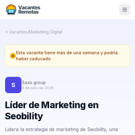
Vacantes
Vacantes
/
Marketing Digital
Blog
Esta vacante tiene más de una semana y podría
Nosotros
haber caducado
Contacto
Calculadora Freelance
Gratis
Saas.group
S
9 de julio de 2026
📨 Suscribirme gratis al newsletter
Líder de Marketing en
Seobility
Lidera la estrategia de marketing de Seobility, una