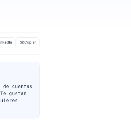
inkedIn
Copiar
n de cuentas
 Te gustan
Quieres