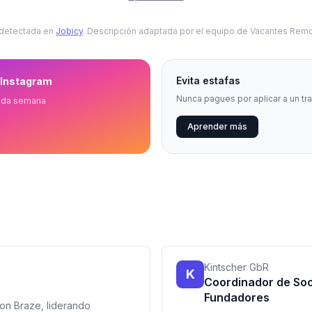
 detectada en
Jobicy
. Descripción adaptada por el equipo de Vacantes Remo
Evita estafas
 Instagram
Nunca pagues por aplicar a un tr
ada semana
Aprender más
Kintscher GbR
K
Coordinador de Soc
Fundadores
con Braze, liderando