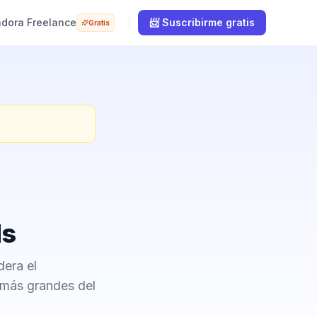
adora Freelance
📨 Suscribirme gratis
Gratis
ds
era el
 más grandes del