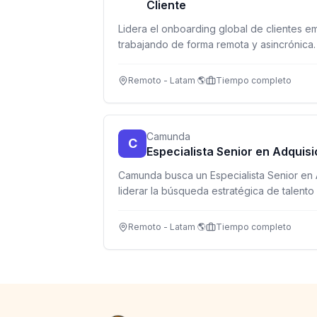
Cliente
Lidera el onboarding global de clientes e
trabajando de forma remota y asincrónica. 
servicio al cliente y entiendes empleabilid
Remoto - Latam 🌎
Tiempo completo
Camunda
C
Especialista Senior en Adquisi
Camunda busca un Especialista Senior en 
liderar la búsqueda estratégica de talent
100% sourcing-first con tecnología AI.
Remoto - Latam 🌎
Tiempo completo