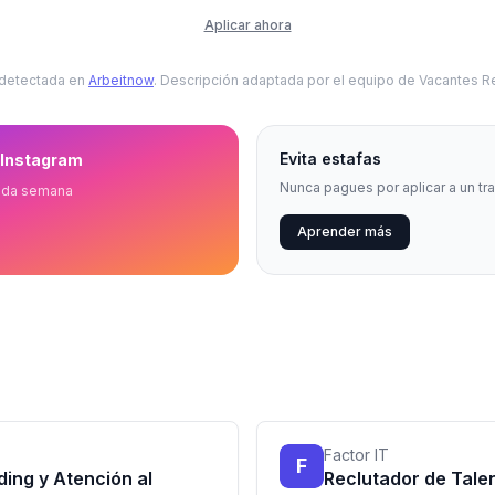
Aplicar ahora
 detectada en
Arbeitnow
. Descripción adaptada por el equipo de Vacantes 
Evita estafas
 Instagram
Nunca pagues por aplicar a un tr
ada semana
Aprender más
Factor IT
F
ding y Atención al
Reclutador de Talen