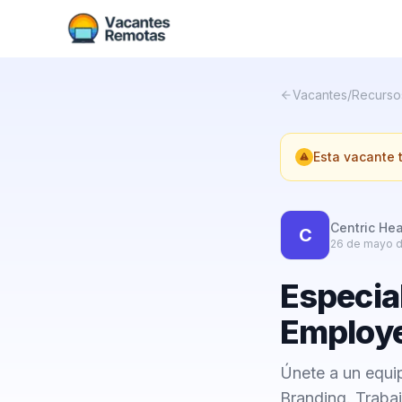
Vacantes
/
Recurso
Esta vacante
Centric He
C
26 de mayo 
Especial
Employe
Únete a un equi
Branding. Traba