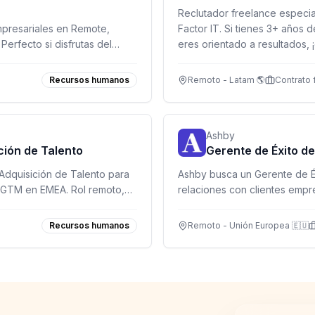
Reclutador freelance especial
mpresariales en Remote,
Factor IT. Si tienes 3+ años 
Perfecto si disfrutas del
eres orientado a resultados, 
ad internacional.
Recursos humanos
Remoto - Latam 🌎
Contrato 
Ashby
ción de Talento
Gerente de Éxito de
Adquisición de Talento para
Ashby busca un Gerente de Éxi
o GTM en EMEA. Rol remoto,
relaciones con clientes empr
Europa, impulsando adopción 
Recursos humanos
Remoto - Unión Europea 🇪🇺