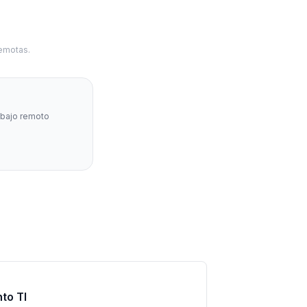
Remotas.
abajo remoto
to TI