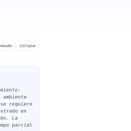
inkedIn
Copiar
amiento:
n ambiente
 se requiere
ostrado en
ión. La
empo parcial