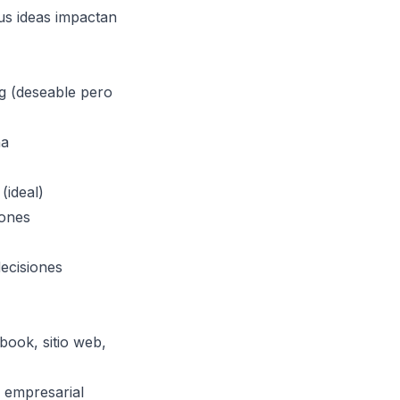
us ideas impactan
g (deseable pero
na
(ideal)
iones
decisiones
book, sitio web,
a empresarial