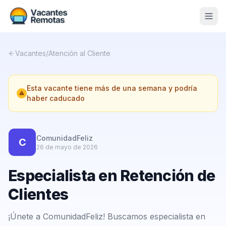
Vacantes
Vacantes
/
Atención al Cliente
Blog
Esta vacante tiene más de una semana y podría
Nosotros
haber caducado
Contacto
Calculadora Freelance
Gratis
ComunidadFeliz
C
26 de mayo de 2026
📨 Suscribirme gratis al newsletter
Especialista en Retención de
Clientes
¡Únete a ComunidadFeliz! Buscamos especialista en