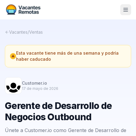
Vacantes
Vacantes
/
Ventas
Blog
Esta vacante tiene más de una semana y podría
Nosotros
haber caducado
Contacto
Calculadora Freelance
Gratis
Customer.io
17 de mayo de 2026
📨 Suscribirme gratis al newsletter
Gerente de Desarrollo de
Negocios Outbound
Únete a Customer.io como Gerente de Desarrollo de