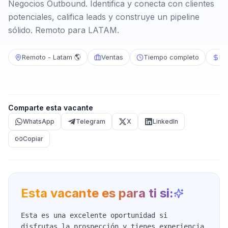
Negocios Outbound. Identifica y conecta con clientes
potenciales, califica leads y construye un pipeline
sólido. Remoto para LATAM.
Remoto - Latam 🌎
Ventas
Tiempo completo
No
Comparte esta vacante
WhatsApp
Telegram
X
LinkedIn
Copiar
Esta vacante es para ti si:
Esta es una excelente oportunidad si
disfrutas la prospección y tienes experiencia