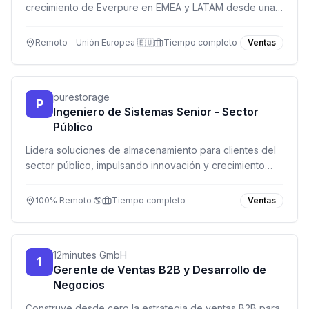
crecimiento de Everpure en EMEA y LATAM desde una
posición remota basada en Europa.
Remoto - Unión Europea 🇪🇺
Tiempo completo
Ventas
purestorage
P
Ingeniero de Sistemas Senior - Sector
Público
Lidera soluciones de almacenamiento para clientes del
sector público, impulsando innovación y crecimiento
con tecnología Everpure.
100% Remoto 🌎
Tiempo completo
Ventas
12minutes GmbH
1
Gerente de Ventas B2B y Desarrollo de
Negocios
Construye desde cero la estrategia de ventas B2B para