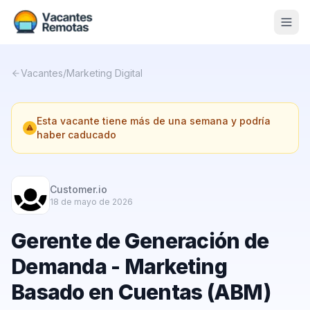
Vacantes
Vacantes
/
Marketing Digital
Blog
Esta vacante tiene más de una semana y podría
Nosotros
haber caducado
Contacto
Calculadora Freelance
Gratis
Customer.io
18 de mayo de 2026
📨 Suscribirme gratis al newsletter
Gerente de Generación de
Demanda - Marketing
Basado en Cuentas (ABM)