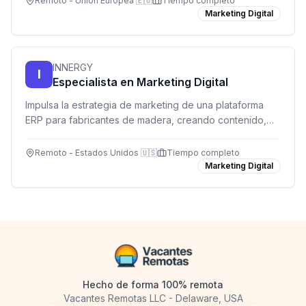
Remoto - Unión Europea 🇪🇺
Tiempo completo
Marketing Digital
INNERGY
I
Especialista en Marketing Digital
Impulsa la estrategia de marketing de una plataforma
ERP para fabricantes de madera, creando contenido,
gestionando campañas y optimizando la web desde la
comodidad de tu hogar.
Remoto - Estados Unidos 🇺🇸
Tiempo completo
Marketing Digital
Hecho de forma 100% remota
Vacantes Remotas LLC - Delaware, USA