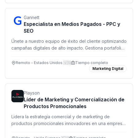
Gannett
Especialista en Medios Pagados - PPC y
SEO
Únete a nuestro equipo de éxito del cliente optimizando
campañas digitales de alto impacto. Gestiona portafolios
de clientes en PPC, SEO y canales multi-plataforma con
autonomía y visibilidad directa de resultados.
Remoto - Estados Unidos 🇺🇸
Tiempo completo
Marketing Digital
Playson
Líder de Marketing y Comercialización de
Productos Promocionales
Lidera la estrategia comercial y de marketing de
productos promocionales innovadores en una empresa
líder de iGaming. Rol remoto a tiempo completo.