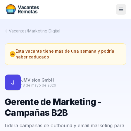
Vacantes
Vacantes
/
Marketing Digital
Blog
Esta vacante tiene más de una semana y podría
Nosotros
haber caducado
Contacto
Calculadora Freelance
Gratis
JMVision GmbH
J
18 de mayo de 2026
📨 Suscribirme gratis al newsletter
Gerente de Marketing -
Campañas B2B
Lidera campañas de outbound y email marketing para