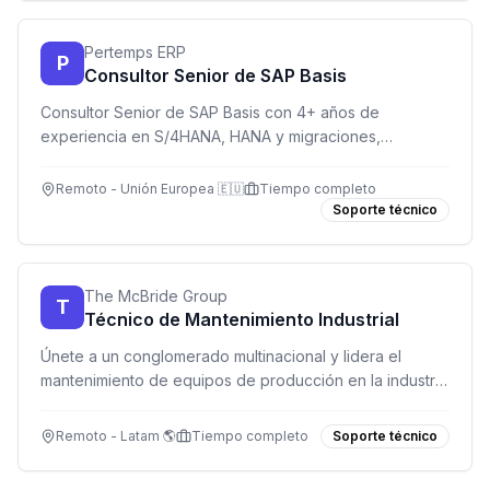
Pertemps ERP
P
Consultor Senior de SAP Basis
Consultor Senior de SAP Basis con 4+ años de
experiencia en S/4HANA, HANA y migraciones,
trabajando en proyectos de transformación a gran
escala desde remoto/híbrido en Europa.
Remoto - Unión Europea 🇪🇺
Tiempo completo
Soporte técnico
The McBride Group
T
Técnico de Mantenimiento Industrial
Únete a un conglomerado multinacional y lidera el
mantenimiento de equipos de producción en la industria
de aerosoles. ¡Trabaja remoto en Latinoamérica!
Remoto - Latam 🌎
Tiempo completo
Soporte técnico