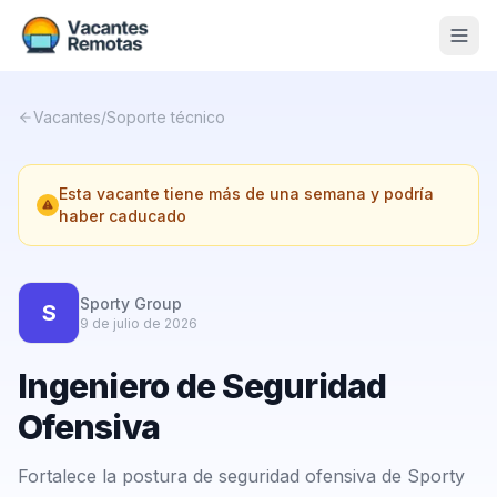
Vacantes
Vacantes
/
Soporte técnico
Blog
Esta vacante tiene más de una semana y podría
Nosotros
haber caducado
Contacto
Calculadora Freelance
Gratis
Sporty Group
S
9 de julio de 2026
📨 Suscribirme gratis al newsletter
Ingeniero de Seguridad
Ofensiva
Fortalece la postura de seguridad ofensiva de Sporty