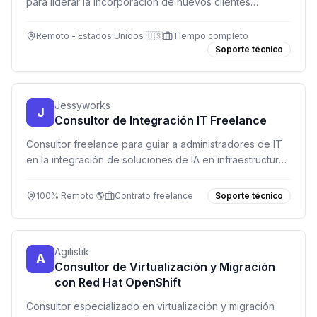
para liderar la incorporación de nuevos clientes
empresariales, asegurando implementaciones exitosas
y relaciones duraderas.
Remoto - Estados Unidos 🇺🇸
Tiempo completo
Soporte técnico
Jessyworks
J
Consultor de Integración IT Freelance
Consultor freelance para guiar a administradores de IT
en la integración de soluciones de IA en infraestructuras
DATEV. 100% remoto, flex, modelo por horas.
100% Remoto 🌎
Contrato freelance
Soporte técnico
Agilistik
A
Consultor de Virtualización y Migración
con Red Hat OpenShift
Consultor especializado en virtualización y migración