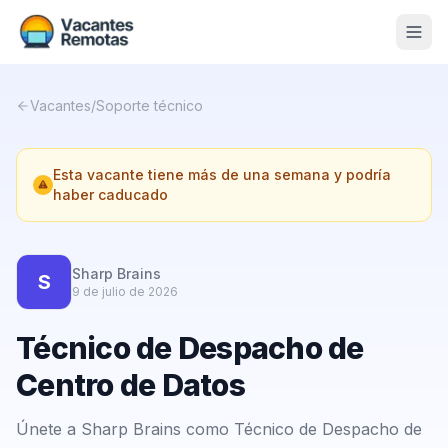
Vacantes
Vacantes
/
Soporte técnico
Blog
Esta vacante tiene más de una semana y podría
Nosotros
haber caducado
Contacto
Calculadora Freelance
Gratis
Sharp Brains
S
9 de julio de 2026
📨 Suscribirme gratis al newsletter
Técnico de Despacho de
Centro de Datos
Únete a Sharp Brains como Técnico de Despacho de