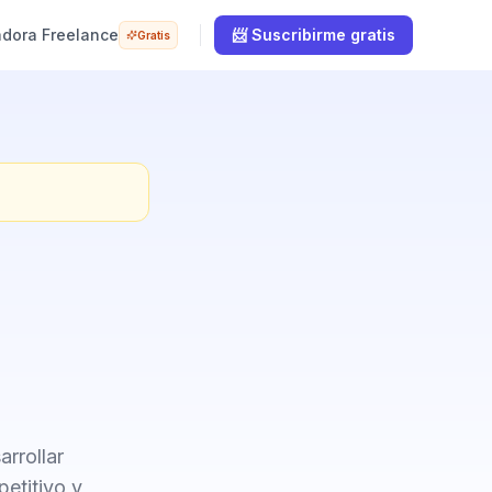
adora Freelance
📨 Suscribirme gratis
Gratis
rrollar
etitivo y