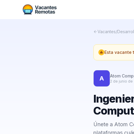
Vacantes
/
Desarrol
Esta vacante
Atom Comp
A
2 de junio de
Ingenie
Computa
Únete a Atom Co
plataformas cuán