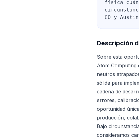
física cuán
circunstanc
CO y Austin
Descripción d
Sobre esta oport
Atom Computing e
neutros atrapado
sólida para imple
cadena de desarro
errores, calibrac
oportunidad única
producción, colab
Bajo circunstanci
consideramos cand