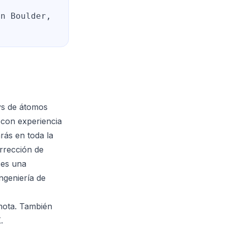
en Boulder,
ys de átomos
 con experiencia
rás en toda la
orrección de
 es una
ngeniería de
mota. También
.