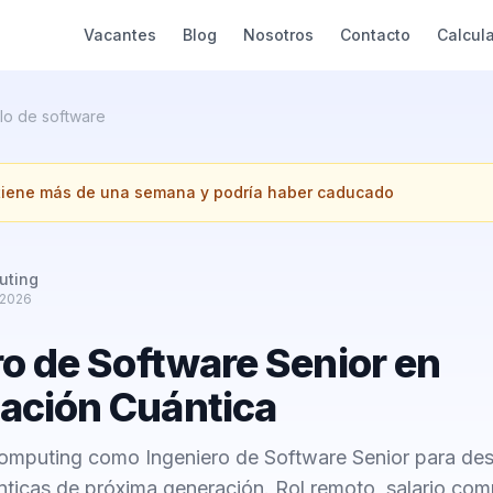
Vacantes
Blog
Nosotros
Contacto
Calcul
lo de software
 tiene más de una semana y podría haber caducado
uting
 2026
ro de Software Senior en
ción Cuántica
mputing como Ingeniero de Software Senior para desa
ticas de próxima generación. Rol remoto, salario comp