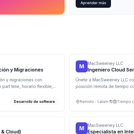
Aprender más
MacSweeney LLC
M
ación y Migraciones
Ingeniero Cloud Se
ción y migraciones con
Únete a MacSweeney LLC com
part time, horario flexible,
posición remota de tiempo c
por la tecnología y con exper
Desarrollo de software
Remoto - Latam 🌎
Tiempo 
MacSweeney LLC
M
 & Cloud)
Especialista en Int