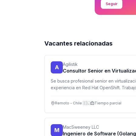
Seguir
Vacantes relacionadas
Agilistik
A
Consultor Senior en Virtualiz
Se busca profesional senior en virtualiza
experiencia en Red Hat OpenShift. Trabajo 
zona horaria Chile.
Remoto - Chile 🇨🇱
Tiempo parcial
MacSweeney LLC
M
Ingeniero de Software (Golang