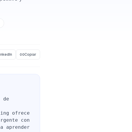
o
inkedIn
Copiar
o de
o
ting ofrece
ergente con
 a aprender