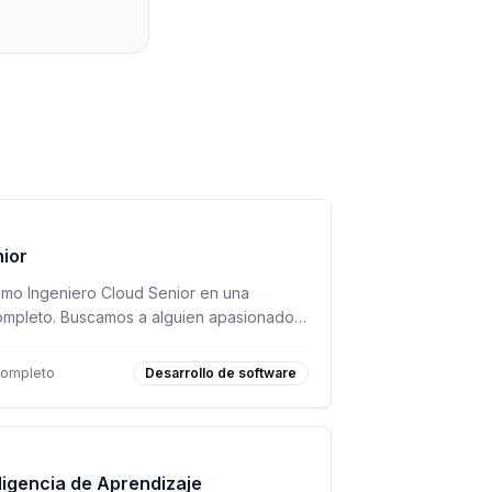
nior
o Ingeniero Cloud Senior en una
ompleto. Buscamos a alguien apasionado
iencia en infraestructura en la nube.
completo
Desarrollo de software
eligencia de Aprendizaje