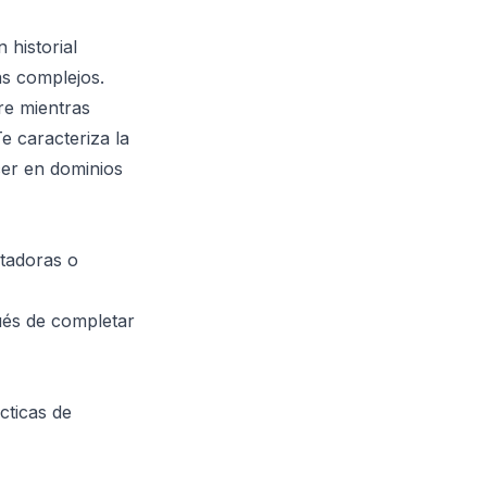
 historial
as complejos.
re mientras
e caracteriza la
ecer en dominios
utadoras o
ués de completar
cticas de