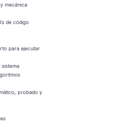
r y mecánica
Ks de código
rto para ejecutar
l sistema
lgoritmos
omático, probado y
tes