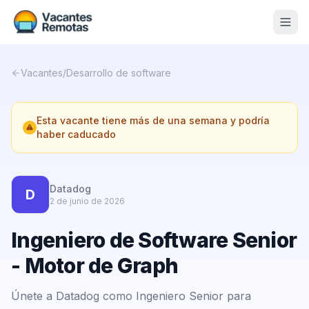
Vacantes
Vacantes
/
Desarrollo de software
Blog
Esta vacante tiene más de una semana y podría
Nosotros
haber caducado
Contacto
Calculadora Freelance
Gratis
Datadog
D
2 de junio de 2026
📨 Suscribirme gratis al newsletter
Ingeniero de Software Senior
- Motor de Graph
Únete a Datadog como Ingeniero Senior para