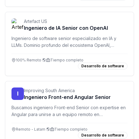
Artefact US
Ingeniero de IA Senior con OpenAI
Ingeniero de software senior especializado en IA y
LLMs. Dominio profundo del ecosistema OpenAI,
desarrollo full-stack y entrega de soluciones en
producción. Inglés fluido C1/C2 obligatorio.
100% Remoto 🌎
Tiempo completo
Desarrollo de software
Improving South America
I
Ingeniero Front-end Angular Senior
Buscamos ingeniero Front-end Senior con expertise en
Angular para unirse a un equipo remoto en
Latinoamérica. +6 años de experiencia, TypeScript y
RxJS obligatorio.
Remoto - Latam 🌎
Tiempo completo
Desarrollo de software