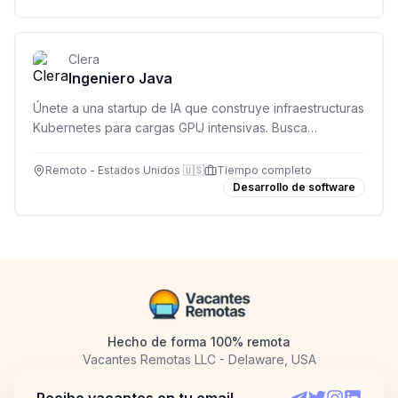
Clera
Ingeniero Java
Únete a una startup de IA que construye infraestructuras
Kubernetes para cargas GPU intensivas. Busca
ingeniero Java para diseñar y mantener servicios
backend robustos.
Remoto - Estados Unidos 🇺🇸
Tiempo completo
Desarrollo de software
Hecho de forma 100% remota
Vacantes Remotas LLC - Delaware, USA