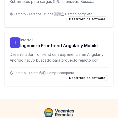
Kubernetes para cargas GPU intensivas. Busca
ingeniero Java para diseñar y mantener servicios
backend robustos.
Remoto - Estados Unidos 🇺🇸
Tiempo completo
Desarrollo de software
Interfell
I
Ingeniero Front-end Angular y Mobile
Desarrollador front-end con experiencia en Angular y
Android nativo buscado para proyecto remoto con
salario competitivo en USD.
Remoto - Latam 🌎
Tiempo completo
Desarrollo de software