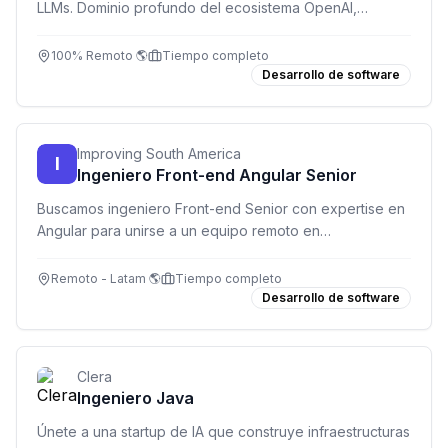
LLMs. Dominio profundo del ecosistema OpenAI,
desarrollo full-stack y entrega de soluciones en
producción. Inglés fluido C1/C2 obligatorio.
100% Remoto 🌎
Tiempo completo
Desarrollo de software
Improving South America
I
Ingeniero Front-end Angular Senior
Buscamos ingeniero Front-end Senior con expertise en
Angular para unirse a un equipo remoto en
Latinoamérica. +6 años de experiencia, TypeScript y
RxJS obligatorio.
Remoto - Latam 🌎
Tiempo completo
Desarrollo de software
Clera
Ingeniero Java
Únete a una startup de IA que construye infraestructuras