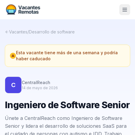
Vacantes
Vacantes
/
Desarrollo de software
Blog
Esta vacante tiene más de una semana y podría
Nosotros
haber caducado
Contacto
Calculadora Freelance
Gratis
CentralReach
C
14 de mayo de 2026
📨 Suscribirme gratis al newsletter
Ingeniero de Software Senior
Únete a CentralReach como Ingeniero de Software
Senior y lidera el desarrollo de soluciones SaaS para
el cuidado de personas con autismo e IDD. Trabajo