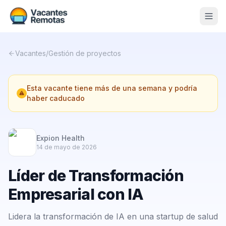
Vacantes
Vacantes
/
Gestión de proyectos
Blog
Esta vacante tiene más de una semana y podría
Nosotros
haber caducado
Contacto
Calculadora Freelance
Gratis
Expion Health
14 de mayo de 2026
📨 Suscribirme gratis al newsletter
Líder de Transformación
Empresarial con IA
Lidera la transformación de IA en una startup de salud