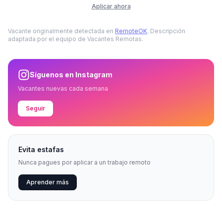
Aplicar ahora
Vacante originalmente detectada en
RemoteOK
. Descripción
adaptada por el equipo de Vacantes Remotas.
Síguenos en Instagram
Vacantes nuevas cada semana
Seguir
Evita estafas
Nunca pagues por aplicar a un trabajo remoto
Aprender más