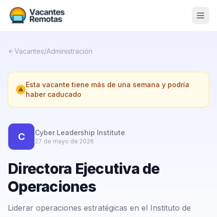
Vacantes
Vacantes
/
Administración
Blog
Esta vacante tiene más de una semana y podría
Nosotros
haber caducado
Contacto
Calculadora Freelance
Gratis
Cyber Leadership Institute
C
27 de mayo de 2026
📨 Suscribirme gratis al newsletter
Directora Ejecutiva de
Operaciones
Liderar operaciones estratégicas en el Instituto de