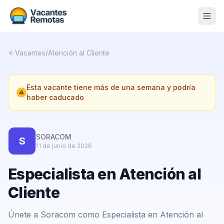
Vacantes
Vacantes
/
Atención al Cliente
Blog
Esta vacante tiene más de una semana y podría
Nosotros
haber caducado
Contacto
Calculadora Freelance
Gratis
SORACOM
S
11 de junio de 2026
📨 Suscribirme gratis al newsletter
Especialista en Atención al
Cliente
Únete a Soracom como Especialista en Atención al