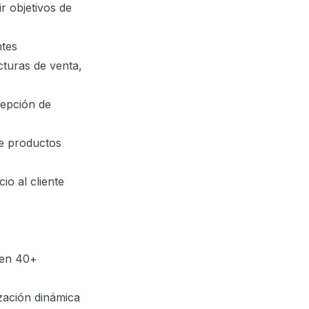
 objetivos de
ntes
cturas de venta,
cepción de
de productos
io al cliente
 en 40+
zación dinámica