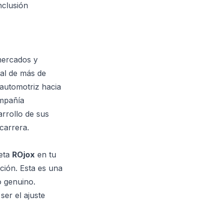
nclusión
 mercados y
al de más de
 automotriz hacia
ompañía
rrollo de sus
carrera.
ueta
ROjox
en tu
ción. Esta es una
o genuino.
ser el ajuste