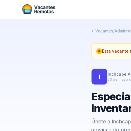
Vacantes
/
Administ
Esta vacante
Inchcape 
I
23 de mayo 
Especial
Inventa
Únete a Inchcap
movimiento preci