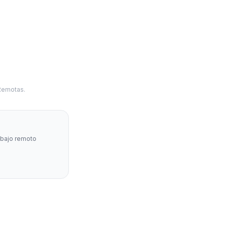
 Remotas.
abajo remoto