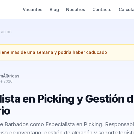
Vacantes
Blog
Nosotros
Contacto
Calcul
ración
 tiene más de una semana y podría haber caducado
AmÃ©ricas
de 2026
ista en Picking y Gestión 
rio
e Barbados como Especialista en Picking. Responsabl
so de inventario, gestión de almacén y soporte logísti