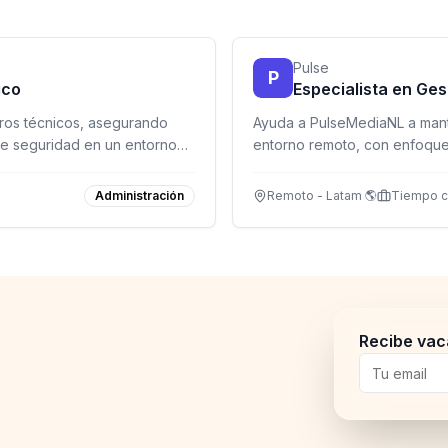
Pulse
P
ico
Especialista en Ges
stros técnicos, asegurando
Ayuda a PulseMediaNL a mant
de seguridad en un entorno
entorno remoto, con enfoque 
Administración
Remoto - Latam 🌎
Tiempo 
Recibe vac