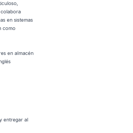
ticuloso,
 colabora
cas en sistemas
én como
ares en almacén
nglés
y entregar al