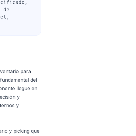
ecificado,
s de
ael,
ventario para
e fundamental del
onente llegue en
ecisión y
nternos y
rio y picking que