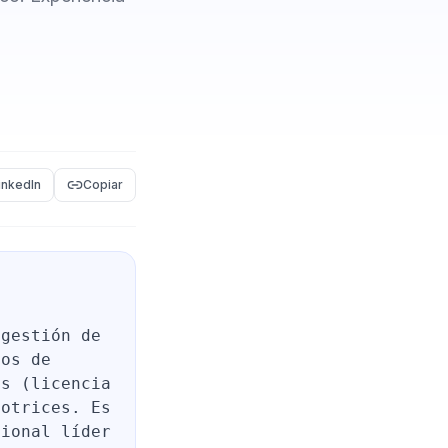
inkedIn
Copiar
 gestión de
ños de
os (licencia
motrices. Es
cional líder