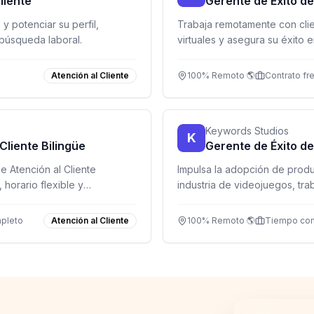
liente
Gerente de Éxito de
y potenciar su perfil,
Trabaja remotamente con clie
búsqueda laboral.
virtuales y asegura su éxito e
Atención al Cliente
100% Remoto 🌎
Contrato fr
Keywords Studios
K
Cliente Bilingüe
Gerente de Éxito de
 Atención al Cliente
Impulsa la adopción de produc
 horario flexible y
industria de videojuegos, tr
s!
globales.
pleto
Atención al Cliente
100% Remoto 🌎
Tiempo co