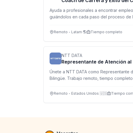
Coach de Carrera y Éxito del C
Ayuda a profesionales a encontrar empleo 
guiándolos en cada paso del proceso de 
Remoto - Latam 🌎
Tiempo completo
NTT DATA
Representante de Atención al 
Únete a NTT DATA como Representante de
Bilingüe. Trabajo remoto, tiempo completo,
excelentes beneficios. ¡Crece con nosotro
Remoto - Estados Unidos 🇺🇸
Tiempo com