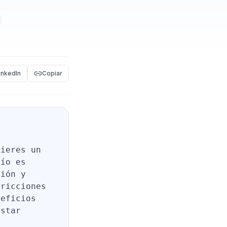
inkedIn
Copiar
uieres un
fío es
ción y
tricciones
neficios
estar