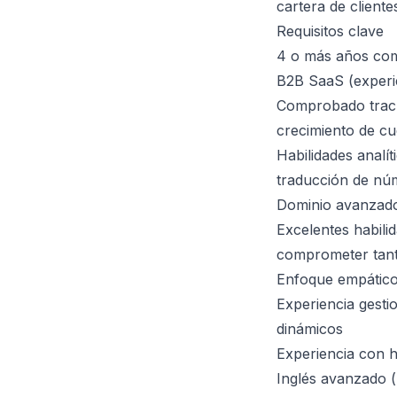
cartera de cliente
Requisitos clave
4 o más años como
B2B SaaS (experi
Comprobado track
crecimiento de cu
Habilidades analí
traducción de nú
Dominio avanzado 
Excelentes habili
comprometer tant
Enfoque empático
Experiencia gesti
dinámicos
Experiencia con 
Inglés avanzado (