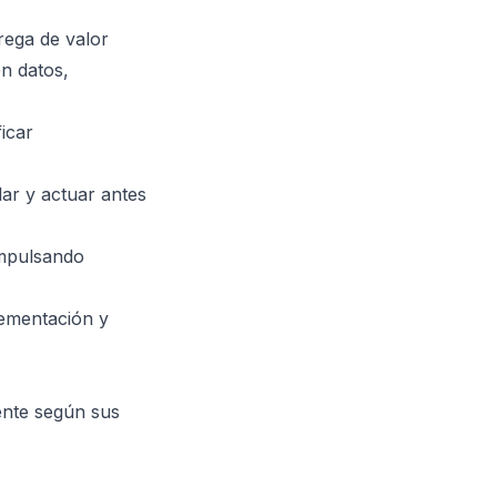
rega de valor
n datos,
icar
lar y actuar antes
impulsando
lementación y
ente según sus