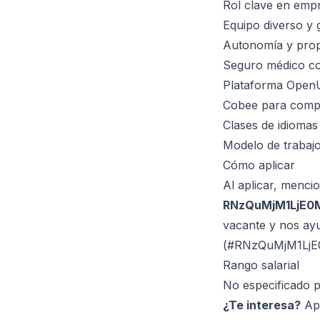
Rol clave en empr
Equipo diverso y 
Autonomía y prop
Seguro médico c
Plataforma OpenU
Cobee para compen
Clases de idiomas
Modelo de trabajo
Cómo aplicar
Al aplicar, menci
RNzQuMjM1LjE0
vacante y nos ayu
(#RNzQuMjM1LjE
Rango salarial
No especificado p
¿Te interesa?
Apl