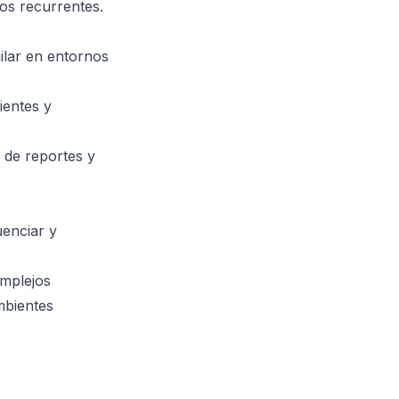
sos recurrentes.
ilar en entornos
ientes y
 de reportes y
uenciar y
mplejos
mbientes