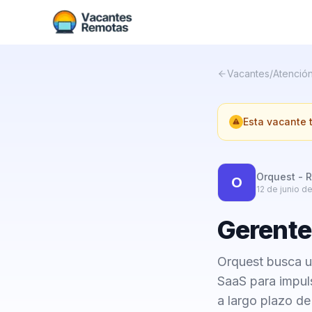
Vacantes
/
Atención
Esta vacante
Orquest - R
O
12 de junio d
Gerente 
Orquest busca un
SaaS para impuls
a largo plazo de