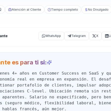
🌎
Atención al Cliente
Tiempo completo
No Divulgado
ante
WhatsApp
Telegram
X
L
nte es para ti si:
enes 4+ años en Customer Success en SaaS y q
onomía real en empresa en expansión. El desa
tionar portafolio de clientes, impulsar adop
ociaciones C-level. Ubicación remota sin res
 aparentes. Salario no especificado, pero be
s (seguro médico, flexibilidad laboral, bien
 hablas francés, aún mejor.