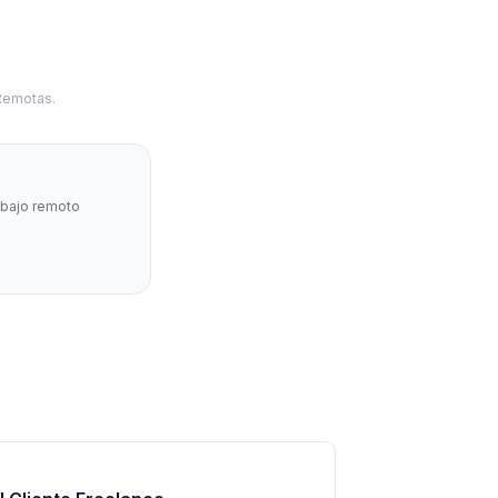
 Remotas.
abajo remoto