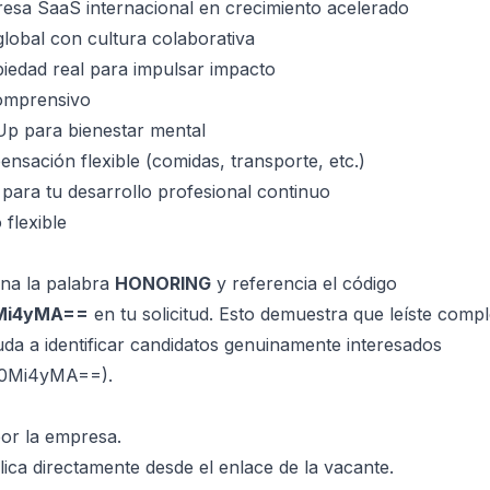
esa SaaS internacional en crecimiento acelerado
global con cultura colaborativa
iedad real para impulsar impacto
omprensivo
p para bienestar mental
sación flexible (comidas, transporte, etc.)
 para tu desarrollo profesional continuo
 flexible
ona la palabra
HONORING
y referencia el código
Mi4yMA==
en tu solicitud. Esto demuestra que leíste comp
da a identificar candidatos genuinamente interesados
0Mi4yMA==).
or la empresa.
ica directamente desde el enlace de la vacante.