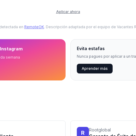
Aplicar ahora
 detectada en
RemoteOK
. Descripción adaptada por el equipo de Vacantes
Evita estafas
 Instagram
Nunca pagues por aplicar a un tr
ada semana
Aprender más
Rootglobal
R