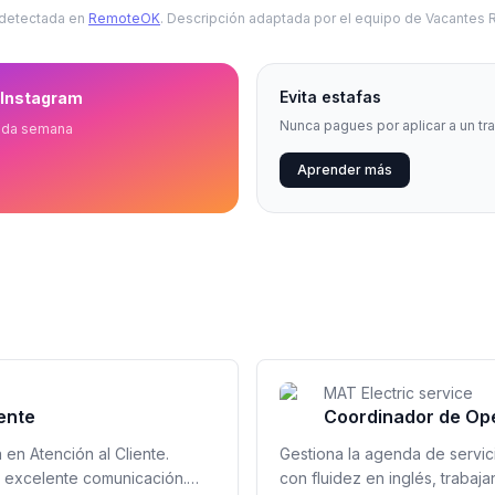
 detectada en
RemoteOK
. Descripción adaptada por el equipo de Vacantes
Evita estafas
 Instagram
Nunca pagues por aplicar a un tr
ada semana
Aprender más
MAT Electric service
iente
Coordinador de Ope
en Atención al Cliente.
Gestiona la agenda de servici
 excelente comunicación.
con fluidez en inglés, trabaj