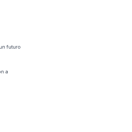
 un futuro
ón a