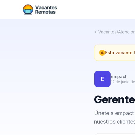
Vacantes
/
Atención
Esta vacante
empact
E
12 de junio d
Gerente 
Únete a empact c
nuestros cliente