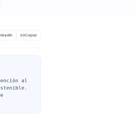
inkedIn
Copiar
tención al
ostenible.
de