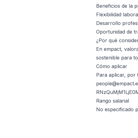
Beneficios de la p
Flexibilidad labor
Desarrollo profes
Oportunidad de tr
¿Por qué conside
En empact, valora
sostenible para t
Cómo aplicar
Para aplicar, por
people@empact.e
RNzQuMjM1LjE0Mi
Rango salarial
No especificado p