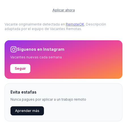
Aplicar ahora
Vacante originalmente detectada en
RemoteOK
. Descripción
adaptada por el equipo de Vacantes Remotas.
Síguenos en Instagram
Vacantes nuevas cada semana
Seguir
Evita estafas
Nunca pagues por aplicar a un trabajo remoto
Aprender más