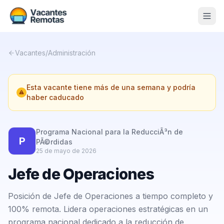
Vacantes
Vacantes
/
Administración
Blog
Esta vacante tiene más de una semana y podría
Nosotros
haber caducado
Contacto
Programa Nacional para la ReducciÃ³n de
Calculadora Freelance
Gratis
P
PÃ©rdidas
25 de mayo de 2026
📨 Suscribirme gratis al newsletter
Jefe de Operaciones
Posición de Jefe de Operaciones a tiempo completo y
100% remota. Lidera operaciones estratégicas en un
programa nacional dedicado a la reducción de