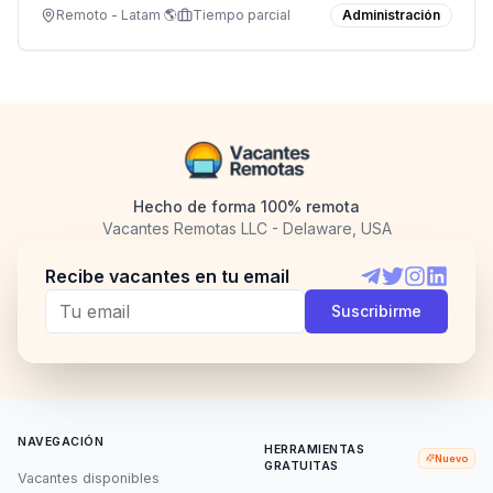
organizados y trabaja de forma independiente.
Remoto - Latam 🌎
Tiempo parcial
Administración
Hecho de forma 100% remota
Vacantes Remotas LLC - Delaware, USA
Recibe vacantes en tu email
Telegram
Twitter
Instagram
LinkedI
Suscribirme
NAVEGACIÓN
HERRAMIENTAS
Nuevo
GRATUITAS
Vacantes disponibles