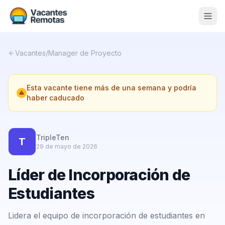
Vacantes
Vacantes
/
Manager de Proyecto
Blog
Esta vacante tiene más de una semana y podría
Nosotros
haber caducado
Contacto
Calculadora Freelance
Gratis
TripleTen
T
29 de mayo de 2026
📨 Suscribirme gratis al newsletter
Líder de Incorporación de
Estudiantes
Lidera el equipo de incorporación de estudiantes en