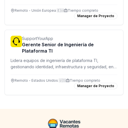
resuelve incidentes complejos y coordina equipos
virtuales internacionales. Remoto con presencialidad
Remoto - Unión Europea 🇪🇺
Tiempo completo
selectiva según ubicación.
Manager de Proyecto
SupportYourApp
Gerente Senior de Ingeniería de
Plataforma TI
Lidera equipos de ingeniería de plataforma TI,
gestionando identidad, infraestructura y seguridad, en
una empresa que impulsa la salud y el bienestar global.
Remoto - Estados Unidos 🇺🇸
Tiempo completo
Manager de Proyecto