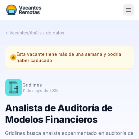
Vacantes
Vacantes
/
Análisis de datos
Blog
Esta vacante tiene más de una semana y podría
Nosotros
haber caducado
Contacto
Calculadora Freelance
Gratis
Gridlines
11 de mayo de 2026
📨 Suscribirme gratis al newsletter
Analista de Auditoría de
Modelos Financieros
Gridlines busca analista experimentado en auditoría de