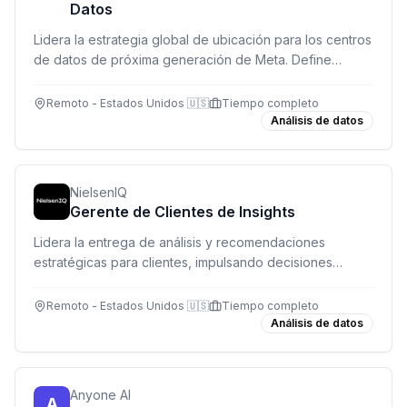
Datos
Lidera la estrategia global de ubicación para los centros
de datos de próxima generación de Meta. Define
dónde construir la infraestructura que soporta miles de
millones de usuarios.
Remoto - Estados Unidos 🇺🇸
Tiempo completo
Análisis de datos
NielsenIQ
Gerente de Clientes de Insights
Lidera la entrega de análisis y recomendaciones
estratégicas para clientes, impulsando decisiones
basadas en datos y generando crecimiento sostenible.
Remoto - Estados Unidos 🇺🇸
Tiempo completo
Análisis de datos
Anyone AI
A