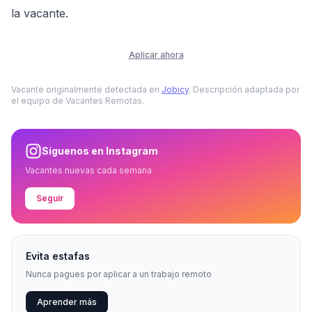
la vacante.
Aplicar ahora
Vacante originalmente detectada en
Jobicy
. Descripción adaptada por
el equipo de Vacantes Remotas.
Síguenos en Instagram
Vacantes nuevas cada semana
Seguir
Evita estafas
Nunca pagues por aplicar a un trabajo remoto
Aprender más