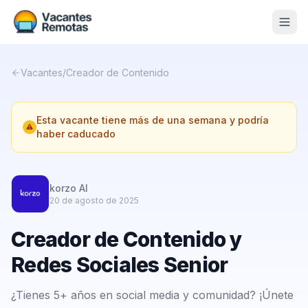
Vacantes
Vacantes
/
Creador de Contenido
Blog
Esta vacante tiene más de una semana y podría
Nosotros
haber caducado
Contacto
Calculadora Freelance
Gratis
korzo AI
20 de agosto de 2025
📨 Suscribirme gratis al newsletter
Creador de Contenido y
Redes Sociales Senior
¿Tienes 5+ años en social media y comunidad? ¡Únete