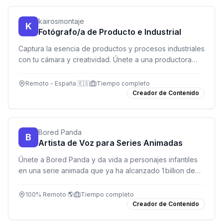
kairosmontaje
K
Fotógrafo/a de Producto e Industrial
Captura la esencia de productos y procesos industriales
con tu cámara y creatividad. Únete a una productora
audiovisual en Madrid y construye tu carrera en
fotografía profesional.
Remoto - España 🇪🇸
Tiempo completo
Creador de Contenido
Bored Panda
B
Artista de Voz para Series Animadas
Únete a Bored Panda y da vida a personajes infantiles
en una serie animada que ya ha alcanzado 1 billion de
vistas en YouTube.
100% Remoto 🌎
Tiempo completo
Creador de Contenido