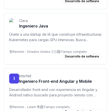
Desarrollo de software
Clera
Ingeniero Java
Únete a una startup de IA que construye infraestructuras
Kubernetes para cargas GPU intensivas. Busca
ingeniero Java para diseñar y mantener servicios
backend robustos.
Remoto - Estados Unidos 🇺🇸
Tiempo completo
Desarrollo de software
Interfell
I
Ingeniero Front-end Angular y Mobile
Desarrollador front-end con experiencia en Angular y
Android nativo buscado para proyecto remoto con
salario competitivo en USD.
Remoto - Latam 🌎
Tiempo completo