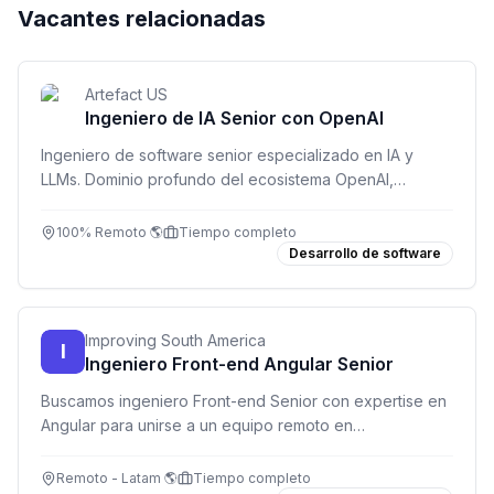
Vacantes relacionadas
Artefact US
Ingeniero de IA Senior con OpenAI
Ingeniero de software senior especializado en IA y
LLMs. Dominio profundo del ecosistema OpenAI,
desarrollo full-stack y entrega de soluciones en
producción. Inglés fluido C1/C2 obligatorio.
100% Remoto 🌎
Tiempo completo
Desarrollo de software
Improving South America
I
Ingeniero Front-end Angular Senior
Buscamos ingeniero Front-end Senior con expertise en
Angular para unirse a un equipo remoto en
Latinoamérica. +6 años de experiencia, TypeScript y
RxJS obligatorio.
Remoto - Latam 🌎
Tiempo completo