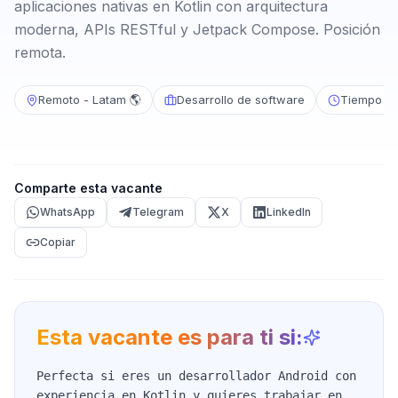
aplicaciones nativas en Kotlin con arquitectura
moderna, APIs RESTful y Jetpack Compose. Posición
remota.
Remoto - Latam 🌎
Desarrollo de software
Tiempo c
Comparte esta vacante
WhatsApp
Telegram
X
LinkedIn
Copiar
Esta vacante es para ti si:
Perfecta si eres un desarrollador Android con
experiencia en Kotlin y quieres trabajar en