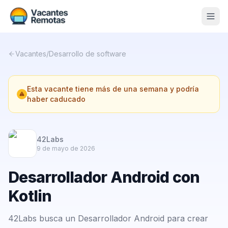
Vacantes
Vacantes
/
Desarrollo de software
Blog
Esta vacante tiene más de una semana y podría
Nosotros
haber caducado
Contacto
Calculadora Freelance
Gratis
42Labs
9 de mayo de 2026
📨 Suscribirme gratis al newsletter
Desarrollador Android con
Kotlin
42Labs busca un Desarrollador Android para crear