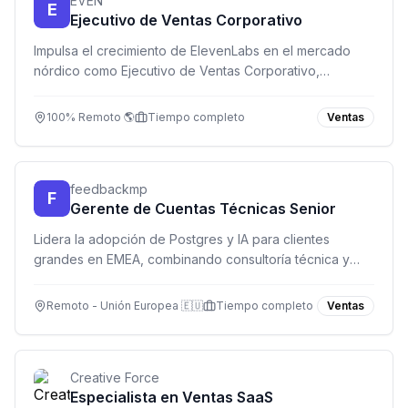
EVEN
E
Ejecutivo de Ventas Corporativo
Impulsa el crecimiento de ElevenLabs en el mercado
nórdico como Ejecutivo de Ventas Corporativo,
liderando relaciones con empresas de alto nivel y
cerrando acuerdos de alto impacto.
100% Remoto 🌎
Tiempo completo
Ventas
feedbackmp
F
Gerente de Cuentas Técnicas Senior
Lidera la adopción de Postgres y IA para clientes
grandes en EMEA, combinando consultoría técnica y
gestión de cuentas desde tu oficina remota.
Remoto - Unión Europea 🇪🇺
Tiempo completo
Ventas
Creative Force
Especialista en Ventas SaaS