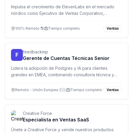
Impulsa el crecimiento de ElevenLabs en el mercado
nórdico como Ejecutivo de Ventas Corporativo,
liderando relaciones con empresas de alto nivel y
cerrando acuerdos de alto impacto.
100% Remoto 🌎
Tiempo completo
Ventas
feedbackmp
F
Gerente de Cuentas Técnicas Senior
Lidera la adopción de Postgres y IA para clientes
grandes en EMEA, combinando consultoría técnica y
gestión de cuentas desde tu oficina remota.
Remoto - Unión Europea 🇪🇺
Tiempo completo
Ventas
Creative Force
Especialista en Ventas SaaS
Únete a Creative Force y vende nuestros productos