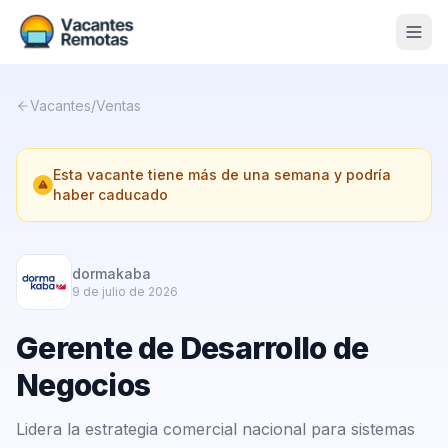
Vacantes
Vacantes
/
Ventas
Blog
Esta vacante tiene más de una semana y podría
Nosotros
haber caducado
Contacto
Calculadora Freelance
Gratis
dormakaba
9 de julio de 2026
📨 Suscribirme gratis al newsletter
Gerente de Desarrollo de
Negocios
Lidera la estrategia comercial nacional para sistemas