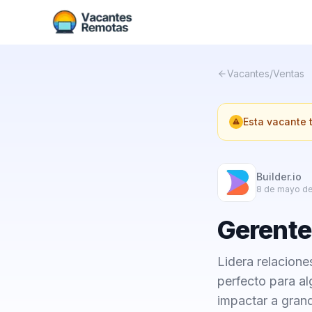
Vacantes
/
Ventas
Esta vacante
Builder.io
8 de mayo d
Gerente 
Lidera relacione
perfecto para al
impactar a gran