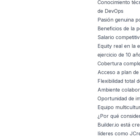
Conocimiento técn
de DevOps
Pasión genuina po
Beneficios de la p
Salario competit
Equity real en la
ejercicio de 10 añ
Cobertura complet
Acceso a plan de 
Flexibilidad tota
Ambiente colabora
Oportunidad de im
Equipo multicultu
¿Por qué conside
Builder.io está c
líderes como JCr