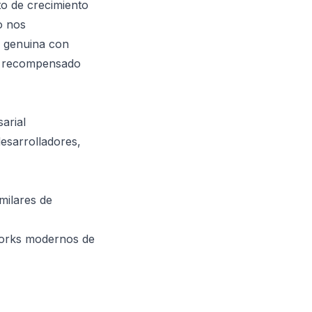
to de crecimiento
o nos
y genuina con
ve recompensado
arial
esarrolladores,
milares de
works modernos de