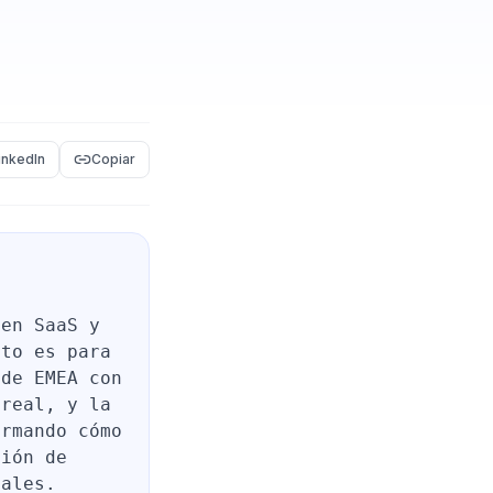
inkedIn
Copiar
 en SaaS y
sto es para
sde EMEA con
 real, y la
ormando cómo
tión de
iales.