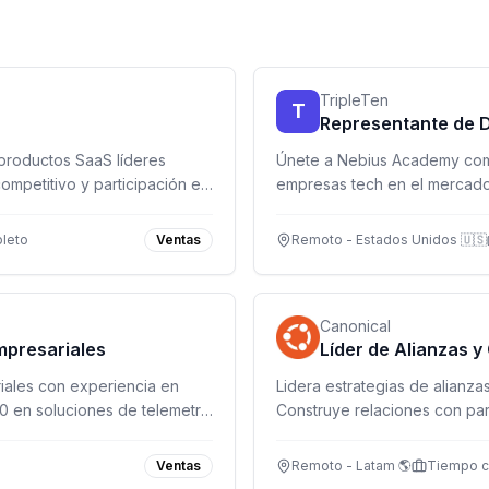
TripleTen
T
Representante de D
productos SaaS líderes
Únete a Nebius Academy com
ompetitivo y participación en
empresas tech en el mercad
comisiones, 100% remoto.
leto
Ventas
Remoto - Estados Unidos 🇺🇸
Canonical
mpresariales
Líder de Alianzas y
ales con experiencia en
Lidera estrategias de alianza
0 en soluciones de telemetría
Construye relaciones con par
expande el mercado de soluc
Ventas
Remoto - Latam 🌎
Tiempo 