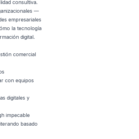
idad consultiva.
rganizacionales —
ades empresariales
cómo la tecnología
mación digital.
estión comercial
os
ar con equipos
s digitales y
gh impecable
iterando basado