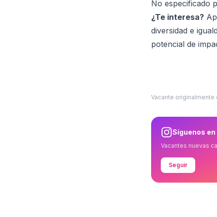
No especificado p
¿Te interesa?
Apl
diversidad e igua
potencial de impa
Vacante originalmente
Síguenos en
Vacantes nuevas c
Seguir