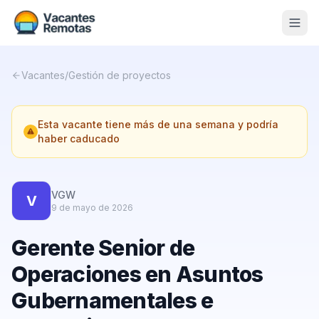
Vacantes
Vacantes
/
Gestión de proyectos
Blog
Esta vacante tiene más de una semana y podría
Nosotros
haber caducado
Contacto
Calculadora Freelance
Gratis
VGW
V
9 de mayo de 2026
📨 Suscribirme gratis al newsletter
Gerente Senior de
Operaciones en Asuntos
Gubernamentales e