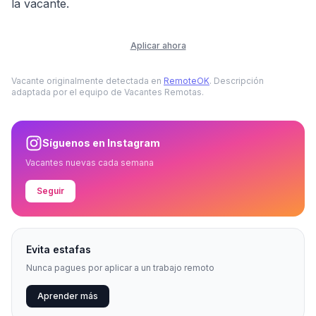
la vacante.
Aplicar ahora
Vacante originalmente detectada en
RemoteOK
. Descripción
adaptada por el equipo de Vacantes Remotas.
Síguenos en Instagram
Vacantes nuevas cada semana
Seguir
Evita estafas
Nunca pagues por aplicar a un trabajo remoto
Aprender más