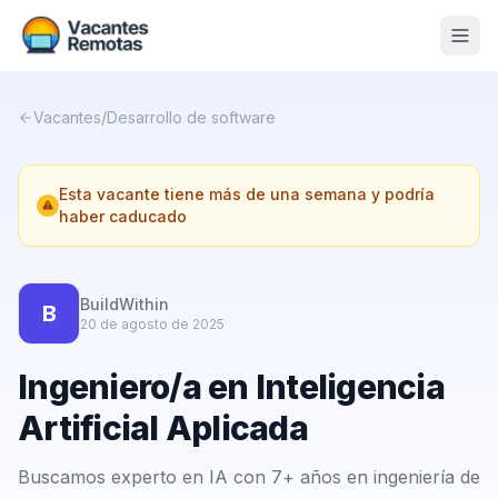
Vacantes
Vacantes
/
Desarrollo de software
Blog
Esta vacante tiene más de una semana y podría
Nosotros
haber caducado
Contacto
Calculadora Freelance
Gratis
BuildWithin
B
20 de agosto de 2025
📨 Suscribirme gratis al newsletter
Ingeniero/a en Inteligencia
Artificial Aplicada
Buscamos experto en IA con 7+ años en ingeniería de