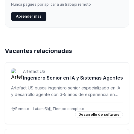
Nunca pagues por aplicar a un trabajo remoto
Aprender más
Vacantes relacionadas
Artefact US
Ingeniero Senior en IA y Sistemas Agentes
Artefact US busca ingeniero senior especializado en IA
y desarrollo agente con 3-5 años de experiencia en
software engineering. Remoto, USD 5,000/mes,
requisito: inglés C1/C2.
Remoto - Latam 🌎
Tiempo completo
Desarrollo de software