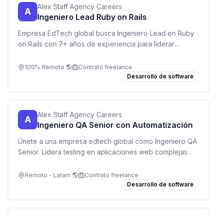
Alex Staff Agency Careers
A
Ingeniero Lead Ruby on Rails
Empresa EdTech global busca Ingeniero Lead en Ruby
on Rails con 7+ años de experiencia para liderar
arquitectura, mentoring y proyectos técnicos complejos.
Remoto, hasta $6,000/mes.
100% Remoto 🌎
Contrato freelance
Desarrollo de software
Alex Staff Agency Careers
A
Ingeniero QA Senior con Automatización
Únete a una empresa edtech global como Ingeniero QA
Senior. Lidera testing en aplicaciones web complejas
con énfasis en automatización con Cypress. Hasta
$4,500/mes. Remoto.
Remoto - Latam 🌎
Contrato freelance
Desarrollo de software