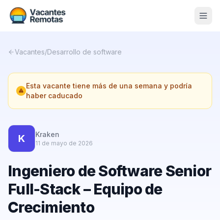
Vacantes
Vacantes
/
Desarrollo de software
Blog
Esta vacante tiene más de una semana y podría
Nosotros
haber caducado
Contacto
Calculadora Freelance
Gratis
Kraken
K
11 de mayo de 2026
📨 Suscribirme gratis al newsletter
Ingeniero de Software Senior
Full-Stack – Equipo de
Crecimiento