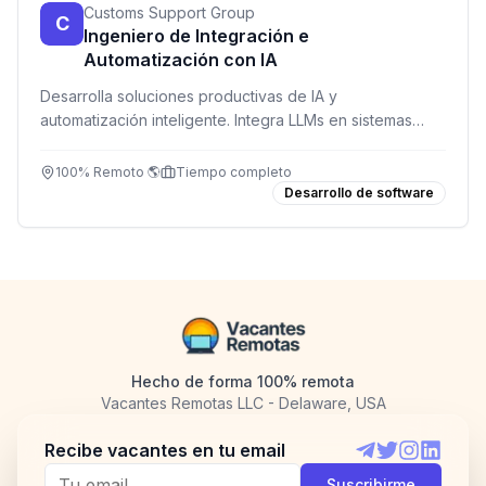
Customs Support Group
C
Ingeniero de Integración e
Automatización con IA
Desarrolla soluciones productivas de IA y
automatización inteligente. Integra LLMs en sistemas
empresariales, trabaja de forma independiente y ve tus
proyectos en producción.
100% Remoto 🌎
Tiempo completo
Desarrollo de software
Hecho de forma 100% remota
Vacantes Remotas LLC - Delaware, USA
Recibe vacantes en tu email
Telegram
Twitter
Instagram
LinkedI
Suscribirme