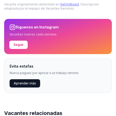
Vacante originalmente detectada en
GetOnBoard
. Descripción
adaptada por el equipo de Vacantes Remotas.
Síguenos en Instagram
Vacantes nuevas cada semana
Seguir
Evita estafas
Nunca pagues por aplicar a un trabajo remoto
Aprender más
Vacantes relacionadas