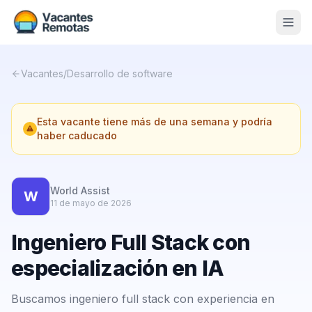
Vacantes
Vacantes
/
Desarrollo de software
Blog
Esta vacante tiene más de una semana y podría
Nosotros
haber caducado
Contacto
Calculadora Freelance
Gratis
World Assist
W
11 de mayo de 2026
📨 Suscribirme gratis al newsletter
Ingeniero Full Stack con
especialización en IA
Buscamos ingeniero full stack con experiencia en