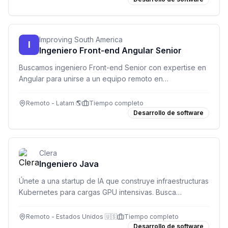
Improving South America
I
Ingeniero Front-end Angular Senior
Buscamos ingeniero Front-end Senior con expertise en
Angular para unirse a un equipo remoto en
Latinoamérica. +6 años de experiencia, TypeScript y
RxJS obligatorio.
Remoto - Latam 🌎
Tiempo completo
Desarrollo de software
Clera
Ingeniero Java
Únete a una startup de IA que construye infraestructuras
Kubernetes para cargas GPU intensivas. Busca
ingeniero Java para diseñar y mantener servicios
backend robustos.
Remoto - Estados Unidos 🇺🇸
Tiempo completo
Desarrollo de software