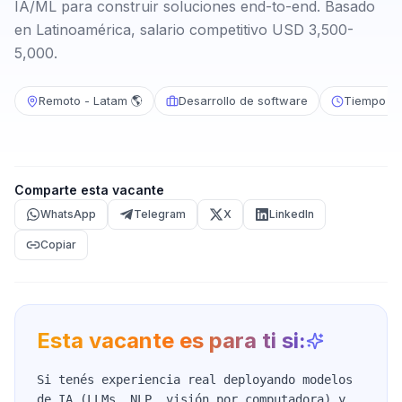
IA/ML para construir soluciones end-to-end. Basado
en Latinoamérica, salario competitivo USD 3,500-
5,000.
Remoto - Latam 🌎
Desarrollo de software
Tiempo c
Comparte esta vacante
WhatsApp
Telegram
X
LinkedIn
Copiar
Esta vacante es para ti si:
Si tenés experiencia real deployando modelos
de IA (LLMs, NLP, visión por computadora) y