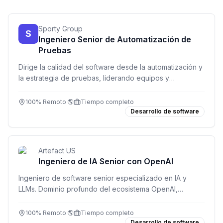
Sporty Group
S
Ingeniero Senior de Automatización de
Pruebas
Dirige la calidad del software desde la automatización y
la estrategia de pruebas, liderando equipos y
mejorando la confiabilidad de los lanzamientos.
100% Remoto 🌎
Tiempo completo
Desarrollo de software
Artefact US
Ingeniero de IA Senior con OpenAI
Ingeniero de software senior especializado en IA y
LLMs. Dominio profundo del ecosistema OpenAI,
desarrollo full-stack y entrega de soluciones en
producción. Inglés fluido C1/C2 obligatorio.
100% Remoto 🌎
Tiempo completo
Desarrollo de software