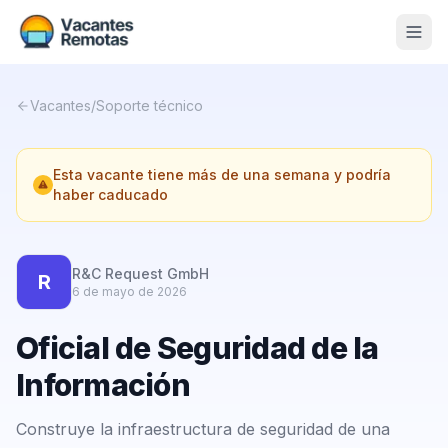
Vacantes
Vacantes
/
Soporte técnico
Blog
Esta vacante tiene más de una semana y podría
Nosotros
haber caducado
Contacto
Calculadora Freelance
Gratis
R&C Request GmbH
R
6 de mayo de 2026
📨 Suscribirme gratis al newsletter
Oficial de Seguridad de la
Información
Construye la infraestructura de seguridad de una