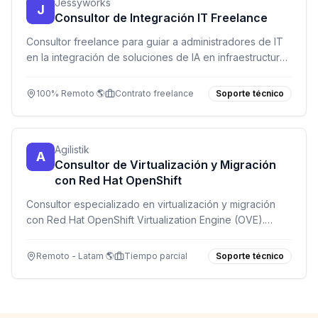
Jessyworks
J
Consultor de Integración IT Freelance
Consultor freelance para guiar a administradores de IT
en la integración de soluciones de IA en infraestructuras
DATEV. 100% remoto, flex, modelo por horas.
100% Remoto 🌎
Contrato freelance
Soporte técnico
Agilistik
A
Consultor de Virtualización y Migración
con Red Hat OpenShift
Consultor especializado en virtualización y migración
con Red Hat OpenShift Virtualization Engine (OVE).
Proyecto de 3 meses, part time, horario inhábil. Inicio
septiembre 2026.
Remoto - Latam 🌎
Tiempo parcial
Soporte técnico