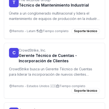
T
Técnico de Mantenimiento Industrial
Únete a un conglomerado multinacional y lidera el
mantenimiento de equipos de producción en la industria
de aerosoles. ¡Trabaja remoto en Latinoamérica!
Remoto - Latam 🌎
Tiempo completo
Soporte técnico
CrowdStrike, Inc.
C
Gerente Técnico de Cuentas -
Incorporación de Clientes
CrowdStrike busca un Gerente Técnico de Cuentas
para liderar la incorporación de nuevos clientes
empresariales, asegurando implementaciones exitosas
y relaciones duraderas.
Remoto - Estados Unidos 🇺🇸
Tiempo completo
Soporte técnico