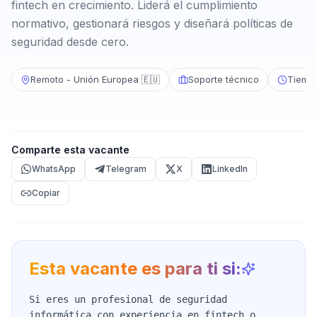
fintech en crecimiento. Liderá el cumplimiento
normativo, gestionará riesgos y diseñará políticas de
seguridad desde cero.
Remoto - Unión Europea 🇪🇺
Soporte técnico
Tiemp
Comparte esta vacante
WhatsApp
Telegram
X
LinkedIn
Copiar
Esta vacante es para ti si:
Si eres un profesional de seguridad
informática con experiencia en fintech o