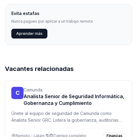
Evita estafas
Nunca pagues por aplicar a un trabajo remoto
Aprender más
Vacantes relacionadas
Camunda
C
Analista Senior de Seguridad Informática,
Gobernanza y Cumplimiento
Únete al equipo de seguridad de Camunda como
Analista Senior GRC. Lidera la gobernanza, auditorías
ISO 27001 y SOC 2, y automatiza procesos de
cumplimiento normativo en una empresa de tecnología
Remoto - Latam 🌎
Tiempo completo
Finanzas