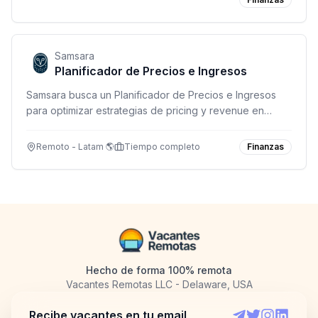
Samsara
Planificador de Precios e Ingresos
Samsara busca un Planificador de Precios e Ingresos
para optimizar estrategias de pricing y revenue en
operaciones globales. Remoto en Canadá, México y
USA (excepto SF, NYC y Washington DC).
Remoto - Latam 🌎
Tiempo completo
Finanzas
Hecho de forma 100% remota
Vacantes Remotas LLC - Delaware, USA
Recibe vacantes en tu email