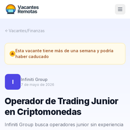
Vacantes
Vacantes
/
Finanzas
Blog
Esta vacante tiene más de una semana y podría
Nosotros
haber caducado
Contacto
Calculadora Freelance
Gratis
Infiniti Group
I
7 de mayo de 2026
📨 Suscribirme gratis al newsletter
Operador de Trading Junior
en Criptomonedas
Infiniti Group busca operadores junior sin experiencia