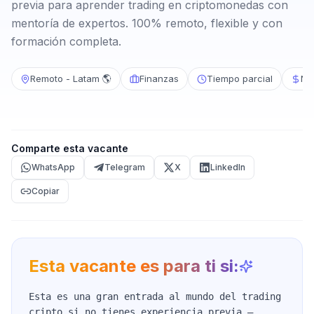
previa para aprender trading en criptomonedas con
mentoría de expertos. 100% remoto, flexible y con
formación completa.
Remoto - Latam 🌎
Finanzas
Tiempo parcial
No
Comparte esta vacante
WhatsApp
Telegram
X
LinkedIn
Copiar
Esta vacante es para ti si:
Esta es una gran entrada al mundo del trading
cripto si no tienes experiencia previa —