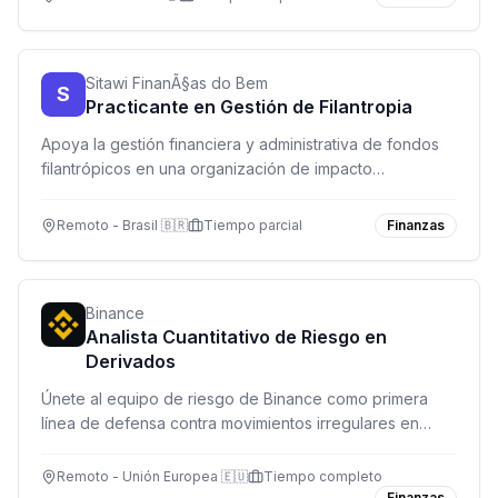
de vanguardia.
Sitawi FinanÃ§as do Bem
S
Practicante en Gestión de Filantropia
Apoya la gestión financiera y administrativa de fondos
filantrópicos en una organización de impacto
socioambiental. Modalidad remota con reuniones
ocasionales presenciales.
Remoto - Brasil 🇧🇷
Tiempo parcial
Finanzas
Binance
Analista Cuantitativo de Riesgo en
Derivados
Únete al equipo de riesgo de Binance como primera
línea de defensa contra movimientos irregulares en
mercados de derivados. Monitorea, analiza y desarrolla
herramientas de riesgo en tiempo real.
Remoto - Unión Europea 🇪🇺
Tiempo completo
Finanzas