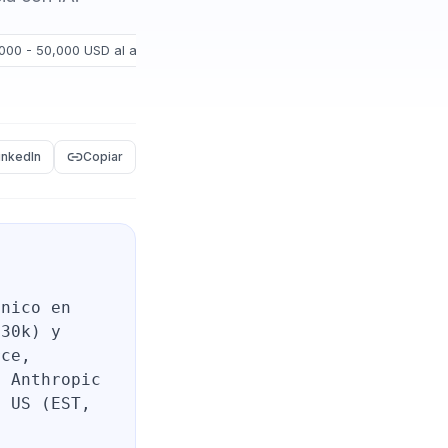
000 - 50,000 USD al año
inkedIn
Copiar
cnico en
-30k) y
rce,
, Anthropic
s US (EST,