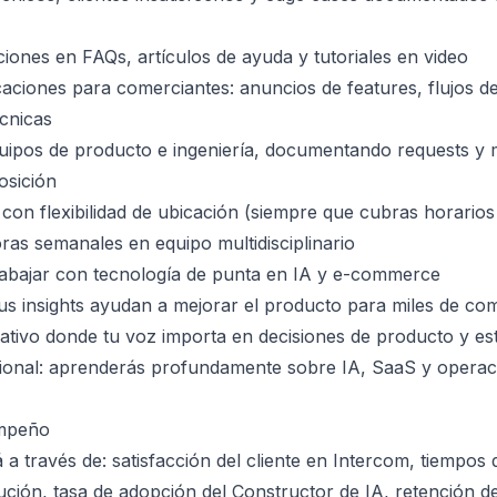
ones en FAQs, artículos de ayuda y tutoriales en video
ciones para comerciantes: anuncios de features, flujos d
écnicas
uipos de producto e ingeniería, documentando requests y 
osición
on flexibilidad de ubicación (siempre que cubras horario
as semanales en equipo multidisciplinario
rabajar con tecnología de punta en IA y e-commerce
tus insights ayudan a mejorar el producto para miles de co
tivo donde tu voz importa en decisiones de producto y est
sional: aprenderás profundamente sobre IA, SaaS y operac
empeño
 a través de: satisfacción del cliente en Intercom, tiempos
ución, tasa de adopción del Constructor de IA, retención d