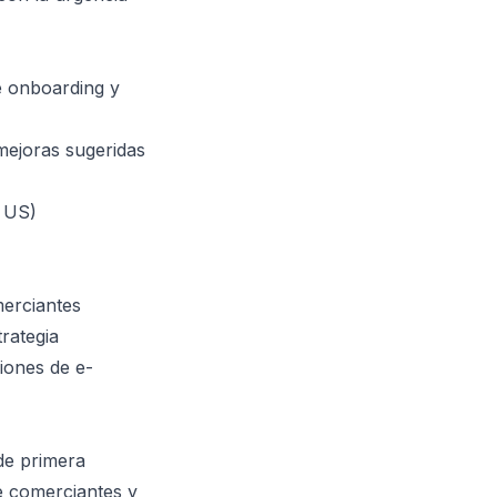
e onboarding y
mejoras sugeridas
s US)
merciantes
rategia
iones de e-
 de primera
e comerciantes y