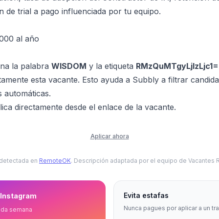
 de trial a pago influenciada por tu equipo.
000 al año
ona la palabra
WISDOM
y la etiqueta
RMzQuMTgyLjIzLjc1
tamente esta vacante. Esto ayuda a Subbly a filtrar candid
s automáticas.
ica directamente desde el enlace de la vacante.
Aplicar ahora
 detectada en
RemoteOK
. Descripción adaptada por el equipo de Vacantes
Evita estafas
 Instagram
Nunca pagues por aplicar a un tr
ada semana