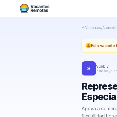
Vacantes
/
Atención
Esta vacante
Subbly
S
7 de mayo d
Represen
Especial
Apoya a comerci
flexibilidad hor