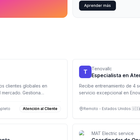
Aprender más
Tenovallc
T
Especialista en Ate
os clientes globales en
Recibe entrenamiento de 4 s
l mercado. Gestiona
servicio excepcional en Enov
o y genera oportunidades de
pleto
Atención al Cliente
Remoto - Estados Unidos 🇺🇸
MAT Electric service