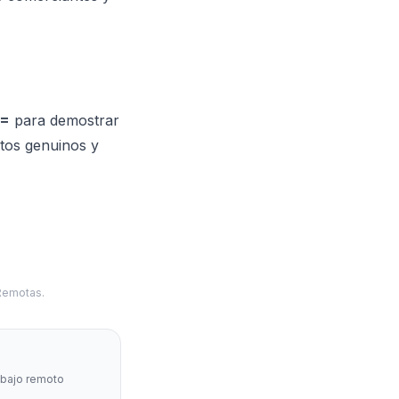
==
para demostrar
atos genuinos y
 Remotas.
abajo remoto