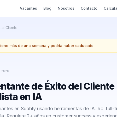
Vacantes
Blog
Nosotros
Contacto
Calcul
 al Cliente
 tiene más de una semana y podría haber caducado
e 2026
tante de Éxito del Cliente 
ista en IA
antes en Subbly usando herramientas de IA. Rol full-
aria. Requiere 2+ años en customer success y experienc