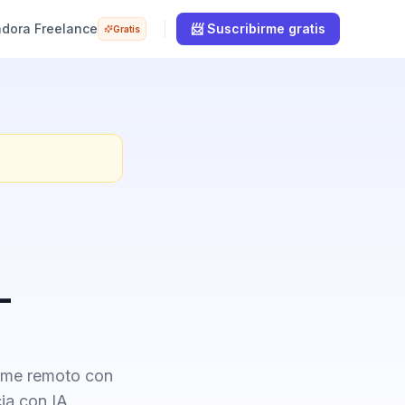
adora Freelance
📨 Suscribirme gratis
Gratis
-
time remoto con
ia con IA.