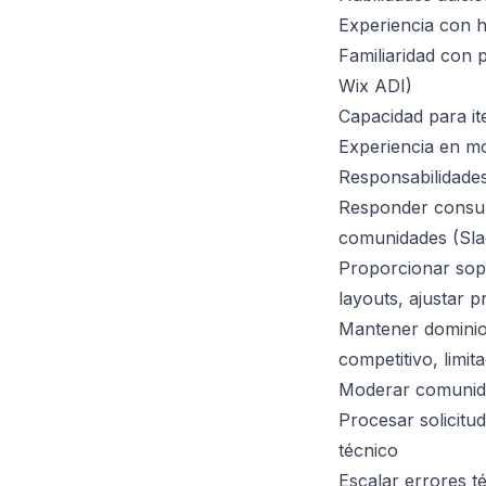
Experiencia con h
Familiaridad con 
Wix ADI)
Capacidad para it
Experiencia en m
Responsabilidades
Responder consult
comunidades (Sla
Proporcionar sopo
layouts, ajustar 
Mantener dominio
competitivo, limi
Moderar comunida
Procesar solicitu
técnico
Escalar errores t