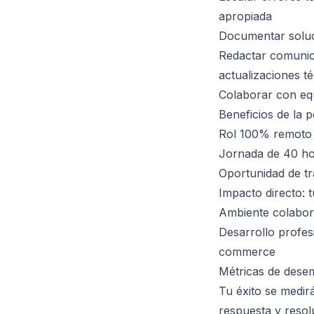
apropiada
Documentar soluci
Redactar comunica
actualizaciones t
Colaborar con eq
Beneficios de la p
Rol 100% remoto c
Jornada de 40 hor
Oportunidad de t
Impacto directo: 
Ambiente colabora
Desarrollo profe
commerce
Métricas de des
Tu éxito se medirá
respuesta y resol