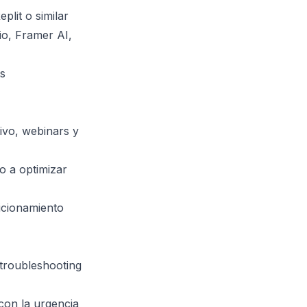
lit o similar
io, Framer AI,
ts
ivo, webinars y
o a optimizar
icionamiento
 troubleshooting
con la urgencia