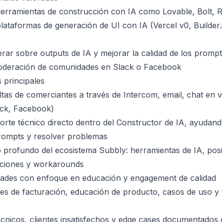
erramientas de construcción con IA como Lovable, Bolt, Rep
plataformas de generación de UI con IA (Vercel v0, Builder.
erar sobre outputs de IA y mejorar la calidad de los promp
oderación de comunidades en Slack o Facebook
 principales
as de comerciantes a través de Intercom, email, chat en v
ck, Facebook)
rte técnico directo dentro del Constructor de IA, ayudand
prompts y resolver problemas
 profundo del ecosistema Subbly: herramientas de IA, pos
taciones y workarounds
des con enfoque en educación y engagement de calidad
des de facturación, educación de producto, casos de uso y
écnicos, clientes insatisfechos y edge cases documentados 