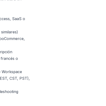
ccess, SaaS o
similares)
 WooCommerce,
ripción
 francés o
le Workspace
(EST, CST, PST),
bleshooting