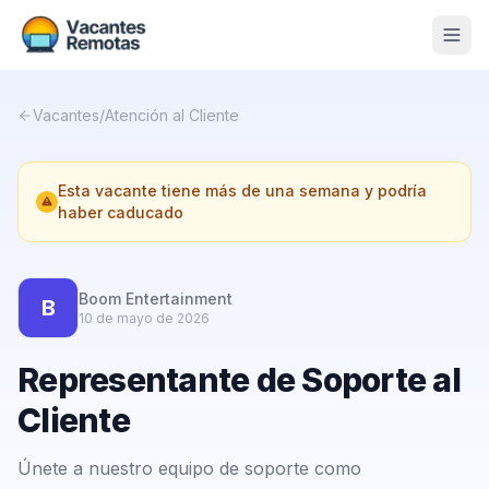
Vacantes
Vacantes
/
Atención al Cliente
Blog
Esta vacante tiene más de una semana y podría
Nosotros
haber caducado
Contacto
Calculadora Freelance
Gratis
Boom Entertainment
B
10 de mayo de 2026
📨 Suscribirme gratis al newsletter
Representante de Soporte al
Cliente
Únete a nuestro equipo de soporte como