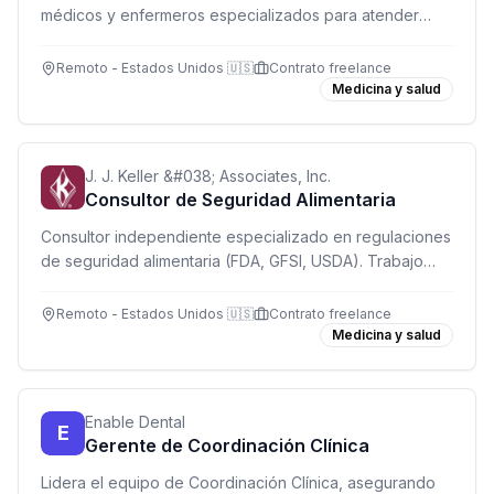
médicos y enfermeros especializados para atender
pacientes por videoconferencia con total flexibilidad y
apoyo administrativo completo.
Remoto - Estados Unidos 🇺🇸
Contrato freelance
Medicina y salud
J. J. Keller &#038; Associates, Inc.
Consultor de Seguridad Alimentaria
Consultor independiente especializado en regulaciones
de seguridad alimentaria (FDA, GFSI, USDA). Trabajo
remoto desde USA con flexibilidad horaria.
Remoto - Estados Unidos 🇺🇸
Contrato freelance
Medicina y salud
Enable Dental
E
Gerente de Coordinación Clínica
Lidera el equipo de Coordinación Clínica, asegurando