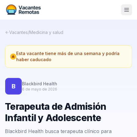
Vacantes
Vacantes
/
Medicina y salud
Blog
Esta vacante tiene más de una semana y podría
Nosotros
haber caducado
Contacto
Calculadora Freelance
Gratis
Blackbird Health
B
6 de mayo de 2026
📨 Suscribirme gratis al newsletter
Terapeuta de Admisión
Infantil y Adolescente
Blackbird Health busca terapeuta clínico para