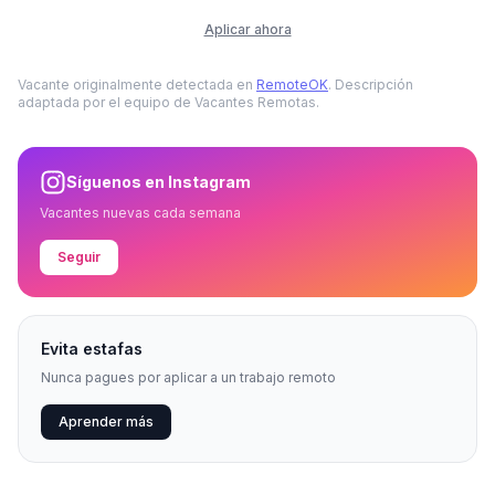
Aplicar ahora
Vacante originalmente detectada en
RemoteOK
. Descripción
adaptada por el equipo de Vacantes Remotas.
Síguenos en Instagram
Vacantes nuevas cada semana
Seguir
Evita estafas
Nunca pagues por aplicar a un trabajo remoto
Aprender más