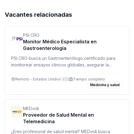
Vacantes relacionadas
PSI CRO
Monitor Médico Especialista en
Gastroenterología
PSI CRO busca un Gastroenterólogo certificado para
monitorear ensayos clínicos globales, asegurar la
seguridad de participantes y proporcionar expertise
médico de alto nivel.
Remoto - Estados Unidos 🇺🇸
Tiempo completo
Medicina y salud
MEDvidi
Proveedor de Salud Mental en
Telemedicina
¿Eres profesional de salud mental? MEDvidi busca